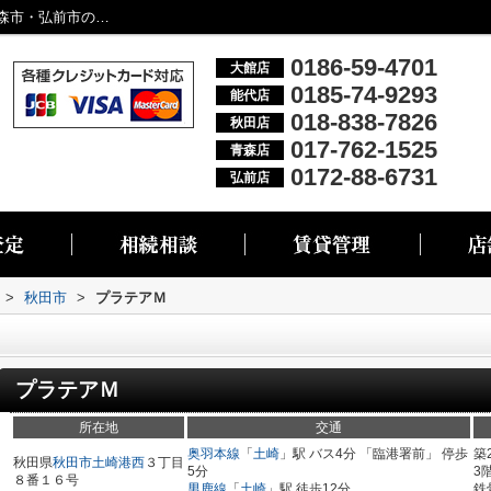
プラテアＭ／大館市・能代市・秋田市・青森市・弘前市の不動産情報なら株式会社リブエス
0186-59-4701
大館店
0185-74-9293
能代店
018-838-7826
秋田店
017-762-1525
青森店
0172-88-6731
弘前店
>
秋田市
>
プラテアＭ
プラテアＭ
所在地
交通
奥羽本線
「
土崎
」駅 バス4分 「臨港署前」 停歩
築
秋田県
秋田市
土崎港西
３丁目
5分
3
８番１６号
男鹿線
「
土崎
」駅 徒歩12分
鉄