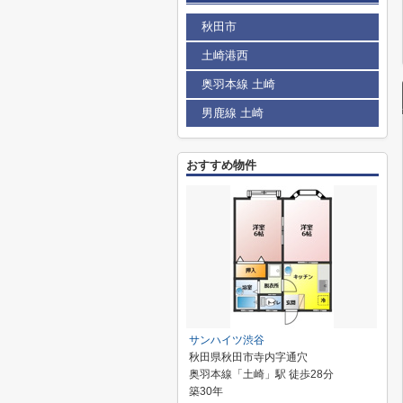
秋田市
土崎港西
奥羽本線 土崎
男鹿線 土崎
おすすめ物件
サンハイツ渋谷
秋田県秋田市寺内字通穴
奥羽本線「土崎」駅 徒歩28分
築30年