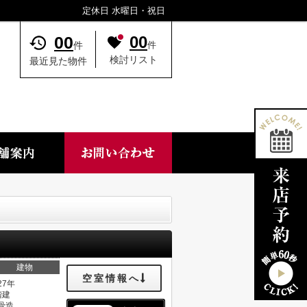
定休日 水曜日・祝日
00
00
件
件
検討リスト
最近見た物件
建物
空室情報へ
27年
階建
骨造