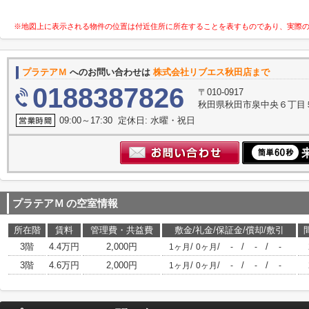
※地図上に表示される物件の位置は付近住所に所在することを表すものであり、実際
プラテアＭ
へのお問い合わせは
株式会社リブエス秋田店まで
0188387826
〒010-0917
秋田県秋田市泉中央６丁目
09:00～17:30 定休日: 水曜・祝日
プラテアＭ
の空室情報
所在階
賃料
管理費・共益費
敷金/礼金/保証金/償却/敷引
3階
4.4万円
2,000円
/
/
/
/
1ヶ月
0ヶ月
-
-
-
3階
4.6万円
2,000円
/
/
/
/
1ヶ月
0ヶ月
-
-
-