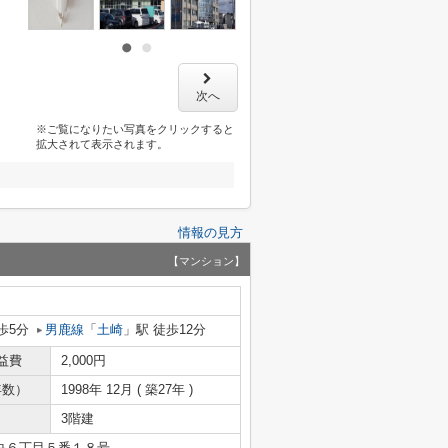
次へ
※ご覧になりたい写真をクリックすると
拡大されて表示されます。
情報の見方
【マンション】
歩5分
男鹿線
「
土崎
」駅 徒歩12分
益費
2,000円
年数）
1998年 12月 ( 築27年 )
3階建
央６丁目５番１８号