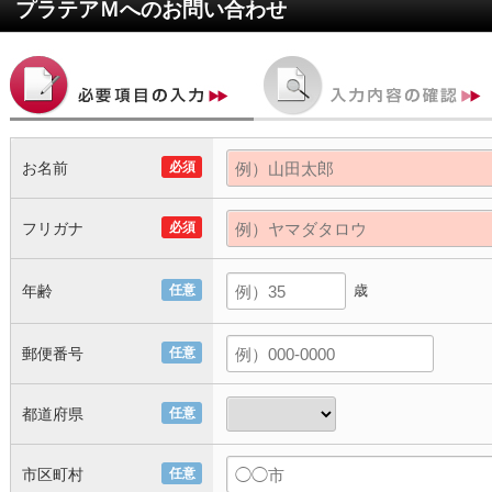
プラテアＭ
へのお問い合わせ
お名前
必須
フリガナ
必須
年齢
任意
歳
郵便番号
任意
都道府県
任意
市区町村
任意