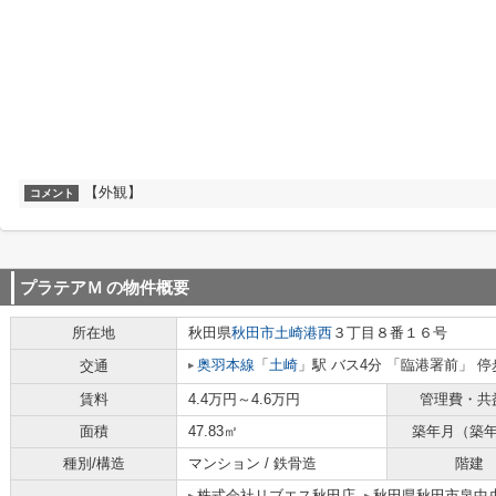
【外観】
コメント
プラテアＭ
の物件概要
所在地
秋田県
秋田市
土崎港西
３丁目８番１６号
奥羽本線
「
土崎
」駅 バス4分 「臨港署前」 停
交通
賃料
4.4万円～4.6万円
管理費・共
面積
47.83㎡
築年月（築
種別/構造
マンション / 鉄骨造
階建
株式会社リブエス秋田店
秋田県秋田市泉中