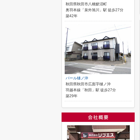
秋田県秋田市八橋鯲沼町
奥羽本線「泉外旭川」駅 徒歩27分
築42年
パール樋ノ沖
秋田県秋田市広面字樋ノ沖
羽越本線「秋田」駅 徒歩27分
築29年