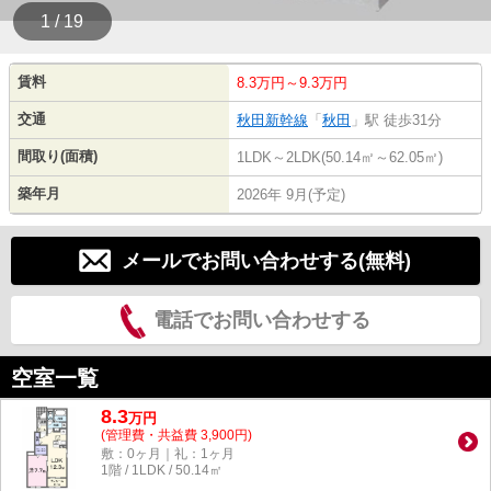
1 / 19
賃料
8.3万円～9.3万円
交通
秋田新幹線
「
秋田
」駅 徒歩31分
間取り(面積)
1LDK～2LDK(50.14㎡～62.05㎡)
築年月
2026年 9月(予定)
メールでお問い合わせする(無料)
電話でお問い合わせする
空室一覧
8.3
万
円
(管理費・共益費 3,900円)
敷：0ヶ月｜礼：1ヶ月
1階 / 1LDK / 50.14㎡