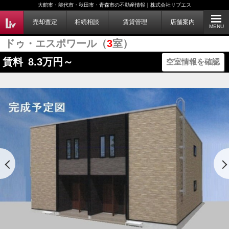
大館市・能代市・秋田市・青森市の不動産情報｜株式会社リブエス
売却査定
相続相談
賃貸管理
店舗案内
MENU
ドゥ・エスポワール（
3
室）
賃料
8.3
万円～
空室情報を確認