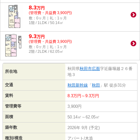
8.3
万
円
(管理費・共益費 3,900円)
敷：0ヶ月｜礼：1ヶ月
1階 / 1LDK / 50.14㎡
9.3
万
円
(管理費・共益費 3,900円)
敷：0ヶ月｜礼：1ヶ月
2階 / 2LDK / 62.05㎡
秋田県
秋田市
広面
字近藤堰越２６番
所在地
地３
交通
秋田新幹線
「
秋田
」駅 徒歩31分
賃料
8.3万円～9.3万円
管理費等
3,900円
面積
50.14㎡～62.05㎡
築年数
2026年 9月 (予定)
種別/構造
アパート/木造