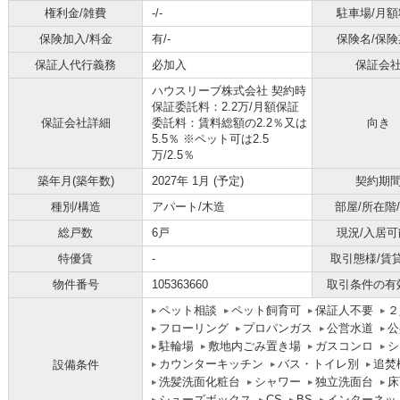
権利金/雑費
-/-
駐車場/月額
保険加入/料金
有/-
保険名/保険
保証人代行義務
必加入
保証会
ハウスリーブ株式会社 契約時
保証委託料：2.2万/月額保証
保証会社詳細
委託料：賃料総額の2.2％又は
向き
5.5％ ※ペット可は2.5
万/2.5％
築年月(築年数)
2027年 1月 (予定)
契約期
種別/構造
アパート/木造
部屋/所在階
総戸数
6戸
現況/入居可
特優賃
-
取引態様/賃
物件番号
105363660
取引条件の有
ペット相談
ペット飼育可
保証人不要
２
フローリング
プロパンガス
公営水道
公
駐輪場
敷地内ごみ置き場
ガスコンロ
シ
カウンターキッチン
バス・トイレ別
追焚
設備条件
洗髪洗面化粧台
シャワー
独立洗面台
床
シューズボックス
CS
BS
インターネッ