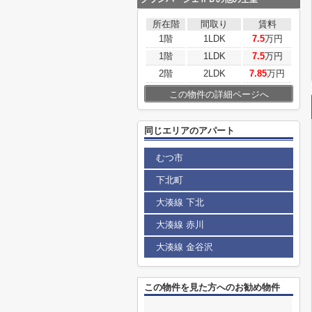
所在階
間取り
賃料
1階
1LDK
7.5
万円
1階
1LDK
7.5
万円
2階
2LDK
7.85
万円
この物件の詳細ページへ
同じエリアのアパート
むつ市
下北町
大湊線 下北
大湊線 赤川
大湊線 金谷沢
この物件を見た方へのお勧め物件