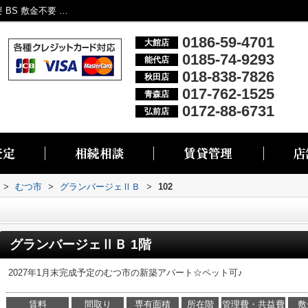
グランバージェⅡＢ102｜ネット使用料不要 BS 敷金不要 物置 バストイレ別｜大館市・能代市・秋田市・青森市・弘前市の不動産情報なら株式会社リブエス
0186-59-4701
大館店
0185-74-9293
能代店
018-838-7826
秋田店
017-762-1525
青森店
0172-88-6731
弘前店
>
むつ市
>
グランバージェⅡＢ
>
102
グランバージェⅡＢ 1階
2027年1月末完成予定のむつ市の新築アパート☆ペット可♪
賃料
間取り
専有面積
所在階
管理費・共益費
敷