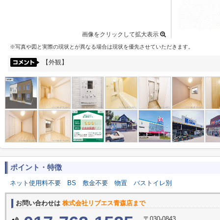
画像をクリックして拡大表示
※写真や図と実際の現状とが異なる場合は現状を優先させていただきます。
【外観】
ポイント・特徴
ネット使用料不要
BS
敷金不要
物置
バストイレ別
お問い合わせは
株式会社リブエス青森店まで
〒030-0843