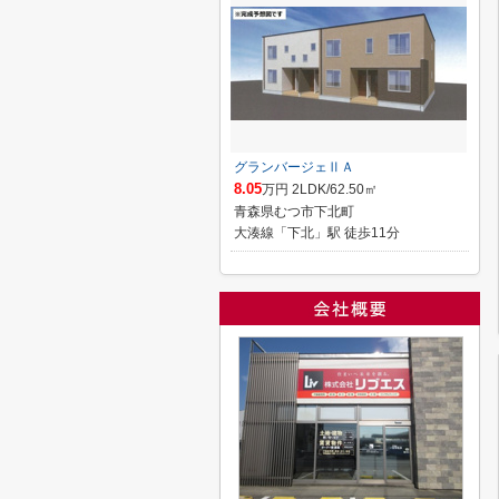
グランバージェⅡＡ
8.05
万円 2LDK/62.50㎡
青森県むつ市下北町
大湊線「下北」駅 徒歩11分