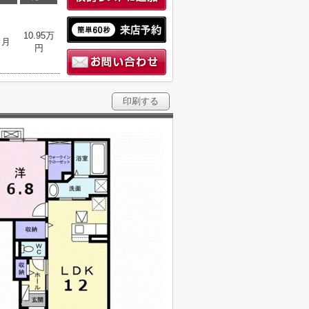
10.95万
ヶ月
円
印刷する