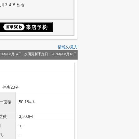
玉川３４８番地
情報の見方
26年08月04日
次回更新予定日：2026年08月18日
 停歩20分
ニー面積
50.18㎡/-
益費
3,300円
引
-/-
増し
-