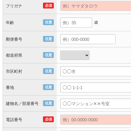
フリガナ
必須
年齢
任意
歳
郵便番号
任意
都道府県
任意
市区町村
任意
番地
任意
建物名／部屋番号
任意
電話番号
必須