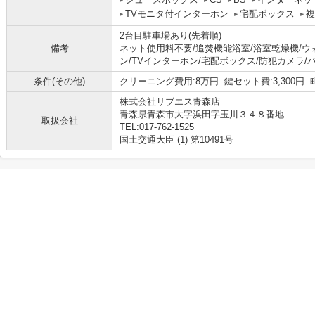
TVモニタ付インターホン
宅配ボックス
複
2台目駐車場あり(先着順)
備考
ネット使用料不要/追焚機能浴室/浴室乾燥機/
ン/TVインターホン/宅配ボックス/防犯カメラ/
条件(その他)
クリーニング費用:8万円 鍵セット費:3,300円 
株式会社リブエス青森店
青森県青森市大字浜田字玉川３４８番地
取扱会社
TEL:017-762-1525
国土交通大臣 (1) 第10491号