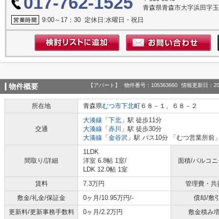
017-762-1525
青森県青森市大字浜田字
9:00～17：30 定休日:水曜日・祝日
【アパート】
物件番号：105363660
情報更新日：20
物件概要
所在地
青森県
むつ市
下北町
６８－１、６８－２
大湊線
「
下北
」駅 徒歩11分
交通
大湊線
「
赤川
」駅 徒歩30分
大湊線
「
金谷沢
」駅 バス10分 「むつ営業所前」
1LDK
間取り/詳細
洋室 6.8帖 1室
/
面積/バルコ
LDK 12.0帖 1室
賃料
7.3万円
管理費・共
敷金/礼金/保証金
0ヶ月/10.95万円/-
償却/敷
更新料/更新事務手数料
0ヶ月/2.2万円
敷金積み