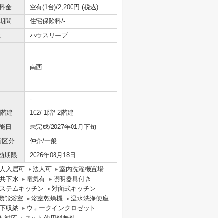
料金
空有(1台)/2,200円 (税込)
期間
住宅保険料/-
社
ハウスリーブ
南西
間
-
/階建
102/ 1階/ 2階建
能日
未完成/2027年01月下旬
貸区分
仲介/一般
効期限
2026年08月18日
人入居可
法人可
室内洗濯機置場
共下水
電気有
照明器具付き
ステムキッチン
対面式キッチン
機能浴室
浴室乾燥機
温水洗浄便座
下収納
ウォークインクロゼット
ト対応
ネット使用料無料