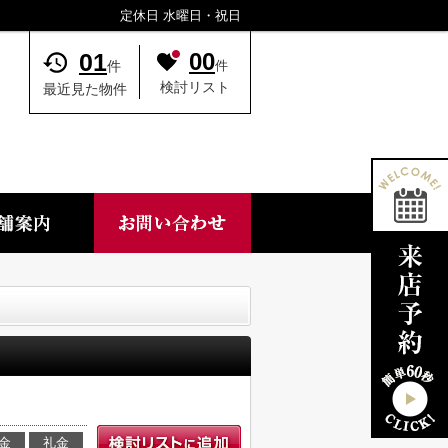
定休日 水曜日・祝日
01
00
件
件
検討リスト
最近見た物件
金
礼金