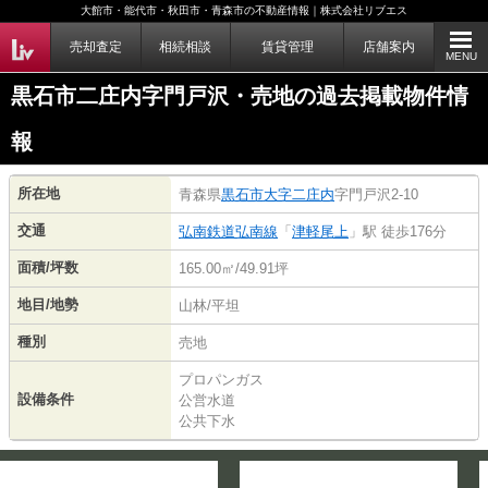
大館市・能代市・秋田市・青森市の不動産情報｜株式会社リブエス
売却査定
相続相談
賃貸管理
店舗案内
MENU
黒石市二庄内字門戸沢・売地の過去掲載物件情
報
所在地
青森県
黒石市
大字二庄内
字門戸沢2-10
交通
弘南鉄道弘南線
「
津軽尾上
」駅 徒歩176分
面積/坪数
165.00㎡/49.91坪
地目/地勢
山林/平坦
種別
売地
プロパンガス
設備条件
公営水道
公共下水