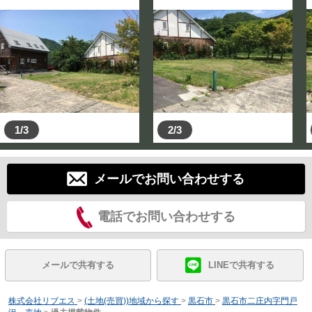
1/3
2/3
メールでお問い合わせする
電話でお問い合わせする
メールで共有する
LINEで共有する
株式会社リブエス
>
(土地(売買))地域から探す
>
黒石市
>
黒石市二庄内字門戸