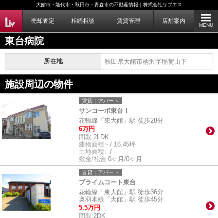
大館市・能代市・秋田市・青森市の不動産情報｜株式会社リブエス
売却査定
相続相談
賃貸管理
店舗案内
MENU
東台病院
所在地
秋田県大館市柄沢字稲荷山下
施設周辺の物件
賃貸｜アパート
サンコーポ東台Ⅰ
花輪線「東大館」駅 徒歩28分
6万円
間取:
2LDK
建物面積:
- / 16.45坪
土地面積:
- / -
敷金/礼金:
0ヶ月/0ヶ月
賃貸｜アパート
プライムコート東台
花輪線「東大館」駅 徒歩36分
奥羽本線「大館」駅 徒歩45分
5.5万円
間取:
2DK