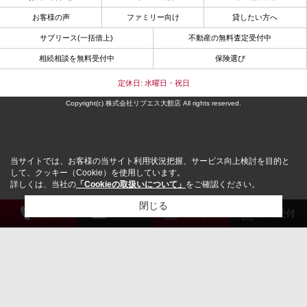
お客様の声
ファミリー向け
貸したい方へ
サブリース(一括借上)
不動産の無料査定受付中
相続相談を無料受付中
保険選び
定休日: 水曜日・祝日
Copyright(c) 株式会社リブエス大館店 All rights reserved.
当サイトでは、お客様の当サイト利用状況把握、サービス向上検討を目的と
して、クッキー（Cookie）を使用しています。
詳しくは、当社の
「Cookieの取扱いについて」
をご確認ください。
閉じる
電 話
メール
来店予約
解約受付