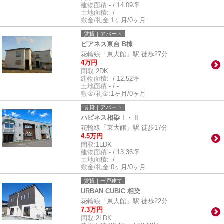
建物面積:
- / 14.09坪
土地面積:
- / -
敷金/礼金:
1ヶ月/0ヶ月
賃貸｜アパート
ピアネス東台 B棟
花輪線「東大館」駅 徒歩27分
4万円
間取:
2DK
建物面積:
- / 12.52坪
土地面積:
- / -
敷金/礼金:
1ヶ月/0ヶ月
賃貸｜アパート
ハピネス相染Ⅰ・Ⅱ
花輪線「東大館」駅 徒歩17分
4.5万円
間取:
1LDK
建物面積:
- / 13.36坪
土地面積:
- / -
敷金/礼金:
0ヶ月/0ヶ月
賃貸｜一戸建て
URBAN CUBIC 相染
花輪線「東大館」駅 徒歩22分
7.3万円
間取:
2LDK