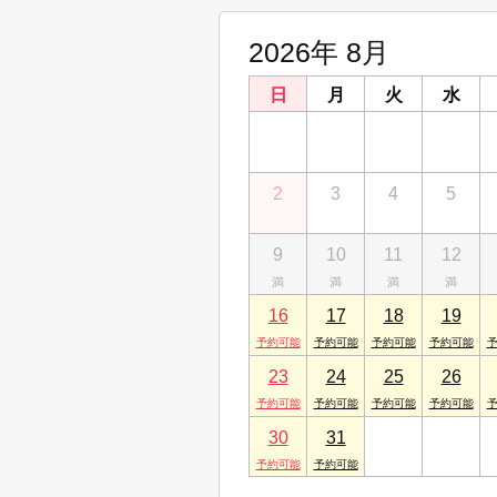
秋田県大館市中道１丁目４番１８号
2026年 8月
株式会社リブエス秋田店
秋田県秋田市泉中央６丁目５番１８号
日
月
火
水
株式会社リブエス能代店
26
27
28
29
秋田県能代市字中柳２６番５号
株式会社リブエス青森店
2
3
4
5
青森県青森市大字浜田字玉川３４８番
株式会社リブエス弘前店
9
10
11
12
青森県弘前市大字早稲田１丁目２番地
16
17
18
19
23
24
25
26
30
31
1
2