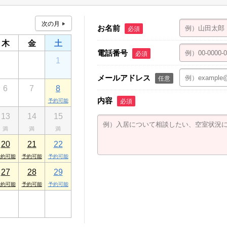
お名前
必須
木
金
土
電話番号
必須
30
31
1
メールアドレス
任意
6
7
8
地
内容
必須
13
14
15
４
20
21
22
27
28
29
3
4
5