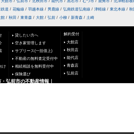
大館市
/
弘前市
/
北秋田市
/
能代市
/
黒石市
/
むつ市
/
鹿角市
/
北津軽郡板
森鉄道
/
花輪線
/
羽越本線
/
男鹿線
/
弘南鉄道弘南線
/
津軽線
/
東北本線
/
秋
大館
/
秋田
/
東青森
/
大館
/
弘前
/
小柳
/
新青森
/
土崎
解約受付
せ
貸したい方へ
大館店
介
空き家管理します
秋田店
索
サブリース(一括借上)
能代店
不動産の無料査定受付中
青森店
向け
相続相談を無料受付中
弘前店
保険選び
市・弘前市の不動産情報｜