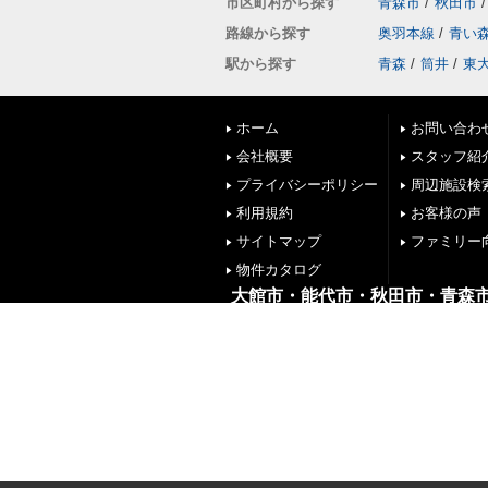
市区町村から探す
青森市
/
秋田市
/
路線から探す
奥羽本線
/
青い
駅から探す
青森
/
筒井
/
東
ホーム
お問い合わ
会社概要
スタッフ紹
プライバシーポリシー
周辺施設検
利用規約
お客様の声
サイトマップ
ファミリー
物件カタログ
大館市・能代市・秋田市・青森
株式会社リブエス
秋田県大館市中道１丁目４番１８号
TEL:0186-59-4701
FAX:0186-59-4702
Copyright(c) 株式会社リブエス大館店
All Rights Reserved.