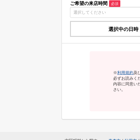
ご希望の来店時間
必須
選択中の日時
※
利用規約
及
必ずお読みく
内容に同意い
さい。