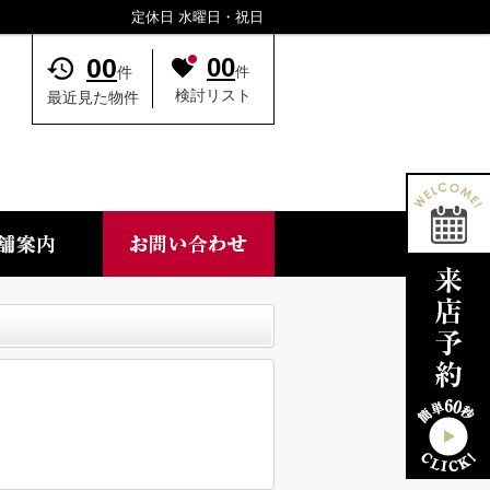
定休日 水曜日・祝日
00
00
件
件
検討リスト
最近見た物件