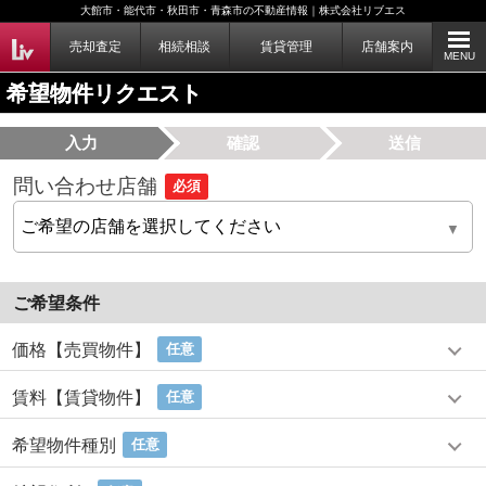
大館市・能代市・秋田市・青森市の不動産情報｜株式会社リブエス
売却査定
相続相談
賃貸管理
店舗案内
MENU
希望物件リクエスト
入力
確認
送信
問い合わせ店舗
必須
ご希望条件
価格【売買物件】
任意
賃料【賃貸物件】
任意
希望物件種別
任意