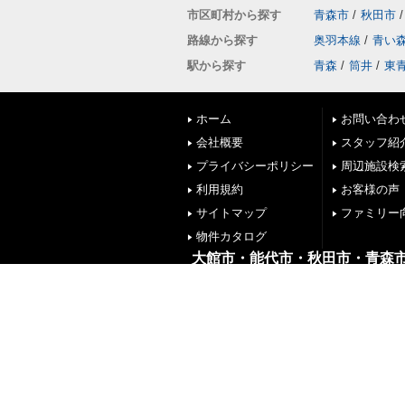
市区町村から探す
青森市
/
秋田市
/
路線から探す
奥羽本線
/
青い
駅から探す
青森
/
筒井
/
東
ホーム
お問い合わ
会社概要
スタッフ紹
プライバシーポリシー
周辺施設検
利用規約
お客様の声
サイトマップ
ファミリー
物件カタログ
大館市・能代市・秋田市・青森
株式会社リブエス
秋田県大館市中道１丁目４番１８号
TEL:0186-59-4701
FAX:0186-59-4702
Copyright(c) 株式会社リブエス大館店
All Rights Reserved.