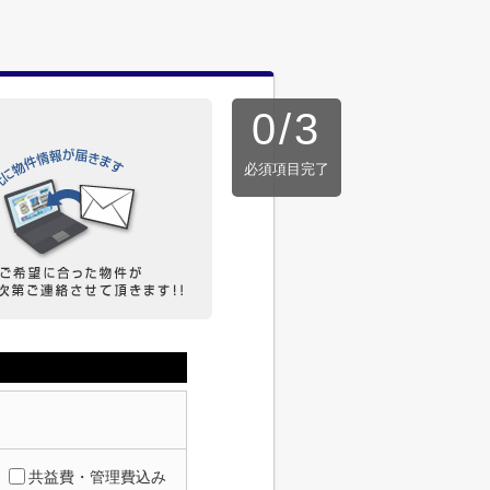
0
/
3
必須項目完了
共益費・管理費込み