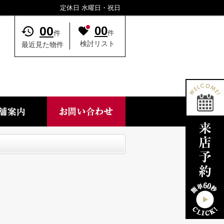
定休日 水曜日・祝日
00
00
件
件
検討リスト
最近見た物件