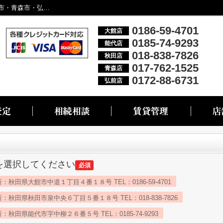
希望条件ご入力欄｜大館市・能代市・秋田市・青森市・弘前市の不動産情報なら株式会社リブエス
0186-59-4701
大館店
0185-74-9293
能代店
018-838-7826
秋田店
017-762-1525
青森店
0172-88-6731
弘前店
を選択してください
必須
：秋田県大館市中道１丁目４番１８号 TEL：0186-59-4701
：秋田県秋田市泉中央６丁目５番１８号 TEL：018-838-7826
：秋田県能代市字中柳２６番５号 TEL：0185-74-9293