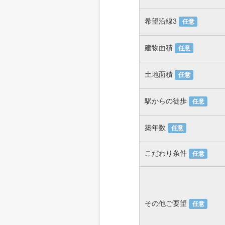
希望沿線3
任意
建物面積
任意
土地面積
任意
駅からの徒歩
任意
築年数
任意
こだわり条件
任意
その他ご要望
任意