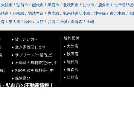
大館市
/
弘前市
/
能代市
/
黒石市
/
北秋田市
/
むつ市
/
鹿角市
/
北津軽郡板
森鉄道
/
花輪線
/
羽越本線
/
男鹿線
/
弘南鉄道弘南線
/
津軽線
/
東北本線
/
秋
青森
/
東大館
/
秋田
/
大館
/
弘前
/
小柳
/
新青森
/
土崎
解約受付
せ
貸したい方へ
大館店
介
空き家管理します
秋田店
索
サブリース(一括借上)
能代店
不動産の無料査定受付中
青森店
向け
相続相談を無料受付中
弘前店
保険選び
市・弘前市の不動産情報｜