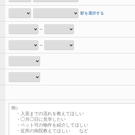
駅を選択する
～
～