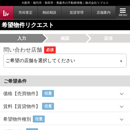
大館市・能代市・秋田市・青森市の不動産情報｜株式会社リブエス
売却査定
相続相談
賃貸管理
店舗案内
MENU
希望物件リクエスト
入力
確認
送信
問い合わせ店舗
必須
ご希望条件
価格【売買物件】
任意
賃料【賃貸物件】
任意
希望物件種別
任意