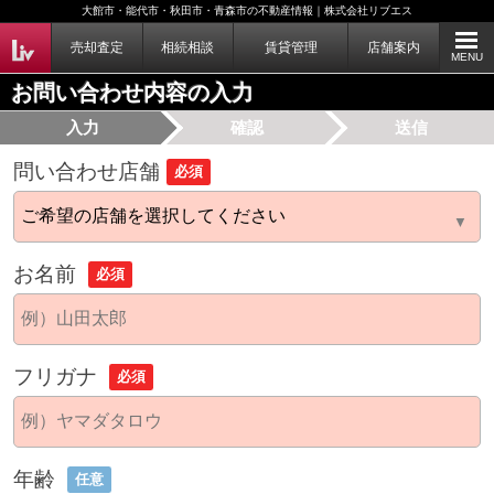
大館市・能代市・秋田市・青森市の不動産情報｜株式会社リブエス
売却査定
相続相談
賃貸管理
店舗案内
MENU
お問い合わせ内容の入力
入力
確認
送信
問い合わせ店舗
必須
お名前
必須
フリガナ
必須
年齢
任意