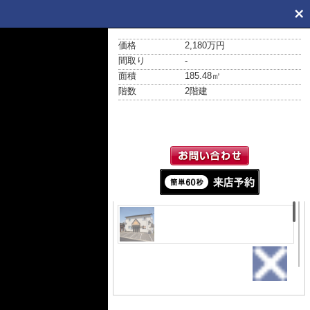
価格
2,180万円
間取り
-
面積
185.48㎡
階数
2階建
外観
平成２１年２月築の「サンシャ
インS」です！オール電化のア
パートです！駐車場は６台分です！