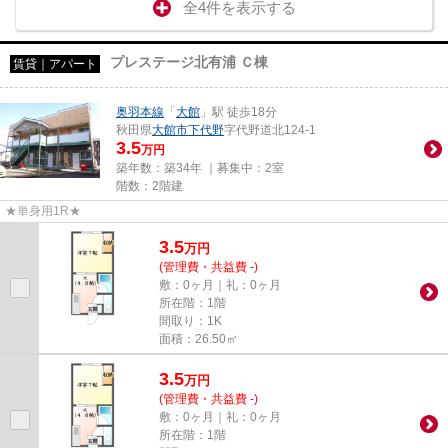
全4件を表示する
プレステージ北有浦 Ｃ棟
賃貸｜アパート
奥羽本線
「
大館
」駅 徒歩18分
秋田県
大館市
下代野
字代野道北124-1
3.5
万円
築年数：築34年 ｜募集中：
2室
階数：2階建
★単身用1R★
3.5
万
円
(管理費・共益費 -)
敷：0ヶ月｜礼：0ヶ月
所在階：1階
間取り：1K
面積：26.50㎡
3.5
万
円
(管理費・共益費 -)
敷：0ヶ月｜礼：0ヶ月
所在階：1階