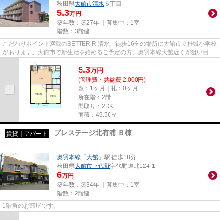
秋田県
大館市
清水
５丁目
5.3
万円
築年数：築27年 ｜募集中：
1室
階数：3階建
こだわりポイント満載のBETTER R 清水。徒歩16分の場所に大館市立桂城小学校
があります。大館市で新生活を始めるご予定の方、奥羽本線大館近くが狙い目で
す。お問い合わせは株式会社リ...
5.3
万
円
(管理費・共益費 2,000円)
敷：1ヶ月｜礼：0ヶ月
所在階：2階
間取り：2DK
面積：49.56㎡
プレステージ北有浦 Ｂ棟
賃貸｜アパート
奥羽本線
「
大館
」駅 徒歩18分
秋田県
大館市
下代野
字代野道北124-1
6
万円
築年数：築34年 ｜募集中：
1室
階数：2階建
1階角のお部屋です。