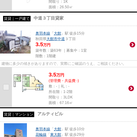
間取り：1K
面積：26.50㎡
中道３丁目貸家
賃貸｜一戸建て
奥羽本線
「
大館
」駅 徒歩15分
秋田県
大館市
中道
３丁目
3.5
万円
築年数：築63年 ｜募集中：
1室
階数：1階建
建物に多少の傾きがありますので、実際にご確認のうえ、ご相談ください。
3.5
万
円
(管理費・共益費 -)
敷：-｜礼：-
所在階：1-2階
間取り：3LDK
面積：67.16㎡
アルティビル
賃貸｜マンション
奥羽本線
「
大館
」駅 徒歩10分
花輪線
「
東大館
」駅 徒歩29分