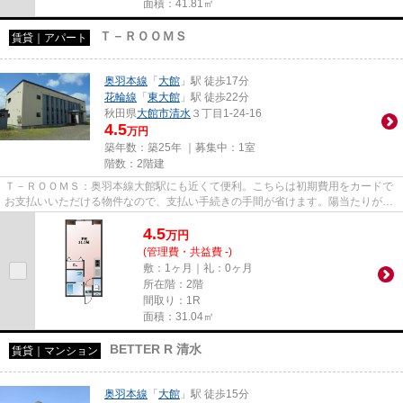
面積：41.81㎡
Ｔ－ＲＯＯＭＳ
賃貸｜アパート
奥羽本線
「
大館
」駅 徒歩17分
花輪線
「
東大館
」駅 徒歩22分
秋田県
大館市
清水
３丁目1-24-16
4.5
万円
築年数：築25年 ｜募集中：
1室
階数：2階建
Ｔ－ＲＯＯＭＳ：奥羽本線大館駅にも近くて便利。こちらは初期費用をカードで
お支払いいただける物件なので、支払い手続きの手間が省けます。陽当たりがよ
く、洗濯物がよく乾く物件で...
4.5
万
円
(管理費・共益費 -)
敷：1ヶ月｜礼：0ヶ月
所在階：2階
間取り：1R
面積：31.04㎡
BETTER R 清水
賃貸｜マンション
奥羽本線
「
大館
」駅 徒歩15分