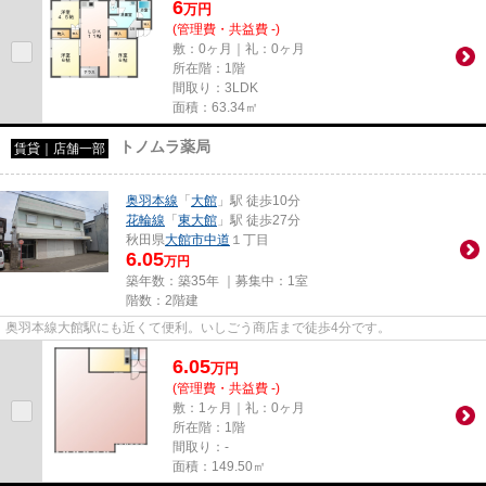
6
万
円
(管理費・共益費 -)
敷：0ヶ月｜礼：0ヶ月
所在階：1階
間取り：3LDK
面積：63.34㎡
トノムラ薬局
賃貸｜店舗一部
奥羽本線
「
大館
」駅 徒歩10分
花輪線
「
東大館
」駅 徒歩27分
秋田県
大館市
中道
１丁目
6.05
万円
築年数：築35年 ｜募集中：
1室
階数：2階建
奥羽本線大館駅にも近くて便利。いしごう商店まで徒歩4分です。
6.05
万
円
(管理費・共益費 -)
敷：1ヶ月｜礼：0ヶ月
所在階：1階
間取り：-
面積：149.50㎡