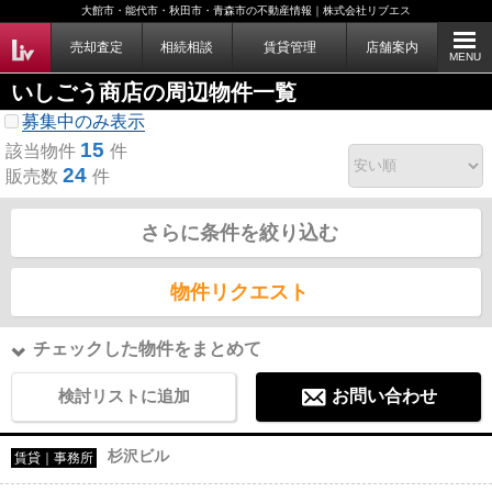
大館市・能代市・秋田市・青森市の不動産情報｜株式会社リブエス
売却査定
相続相談
賃貸管理
店舗案内
MENU
いしごう商店の周辺物件一覧
募集中のみ表示
15
該当物件
件
24
販売数
件
さらに条件を絞り込む
物件リクエスト
チェックした物件をまとめて
検討リストに追加
お問い合わせ
杉沢ビル
賃貸｜事務所