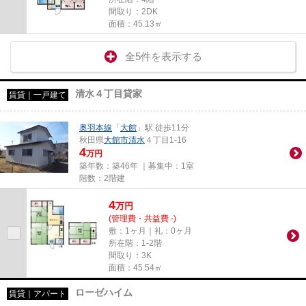
間取り：2DK
面積：45.13㎡
全5件を表示する
清水４丁目貸家
賃貸｜一戸建て
奥羽本線
「
大館
」駅 徒歩11分
秋田県
大館市
清水
４丁目1-16
4
万円
築年数：築46年 ｜募集中：
1室
階数：2階建
4
万
円
(管理費・共益費 -)
敷：1ヶ月｜礼：0ヶ月
所在階：1-2階
間取り：3K
面積：45.54㎡
ローゼハイム
賃貸｜アパート