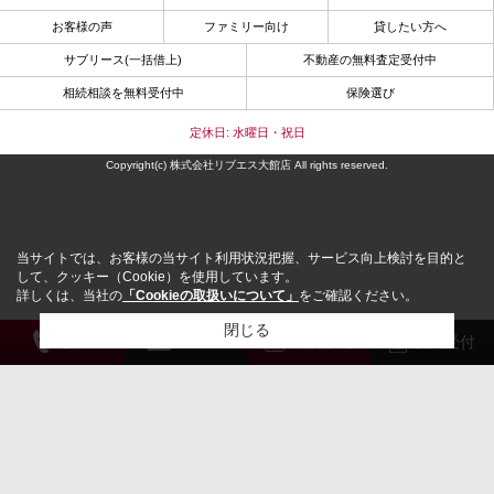
お客様の声
ファミリー向け
貸したい方へ
サブリース(一括借上)
不動産の無料査定受付中
相続相談を無料受付中
保険選び
定休日: 水曜日・祝日
Copyright(c) 株式会社リブエス大館店 All rights reserved.
当サイトでは、お客様の当サイト利用状況把握、サービス向上検討を目的と
して、クッキー（Cookie）を使用しています。
詳しくは、当社の
「Cookieの取扱いについて」
をご確認ください。
閉じる
電 話
メール
来店予約
解約受付
検討リスト追加
お問い合わせ