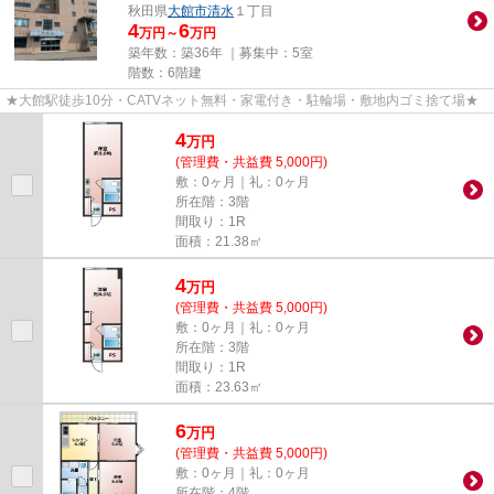
秋田県
大館市
清水
１丁目
4
6
万円～
万円
築年数：築36年 ｜募集中：
5室
階数：6階建
★大館駅徒歩10分・CATVネット無料・家電付き・駐輪場・敷地内ゴミ捨て場★
4
万
円
(管理費・共益費 5,000円)
敷：0ヶ月｜礼：0ヶ月
所在階：3階
間取り：1R
面積：21.38㎡
4
万
円
(管理費・共益費 5,000円)
敷：0ヶ月｜礼：0ヶ月
所在階：3階
間取り：1R
面積：23.63㎡
6
万
円
(管理費・共益費 5,000円)
敷：0ヶ月｜礼：0ヶ月
所在階：4階