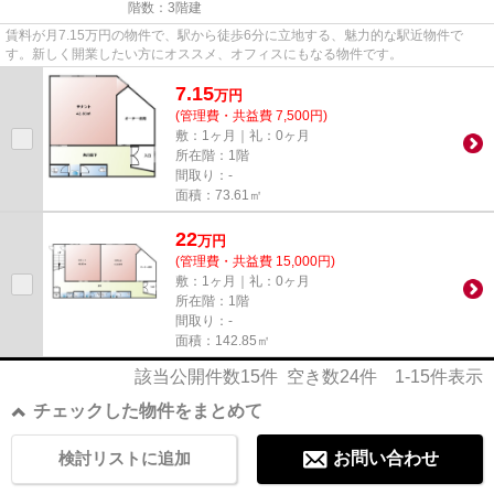
階数：3階建
賃料が月7.15万円の物件で、駅から徒歩6分に立地する、魅力的な駅近物件で
す。新しく開業したい方にオススメ、オフィスにもなる物件です。
7.15
万
円
(管理費・共益費 7,500円)
敷：1ヶ月｜礼：0ヶ月
所在階：1階
間取り：-
面積：73.61㎡
22
万
円
(管理費・共益費 15,000円)
敷：1ヶ月｜礼：0ヶ月
所在階：1階
間取り：-
面積：142.85㎡
該当公開件数
15
件 空き数
24
件
1-15
件表示
チェックした物件をまとめて
検討リストに追加
お問い合わせ