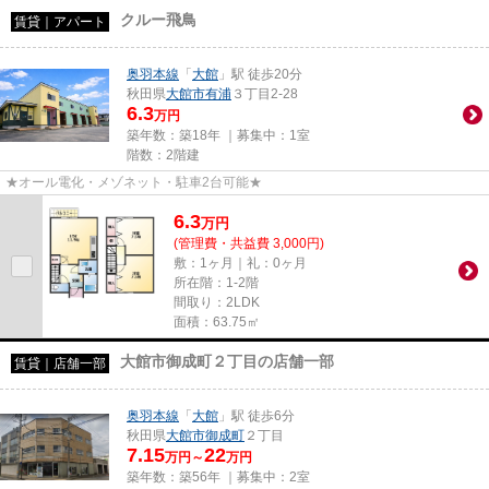
クルー飛鳥
賃貸｜アパート
奥羽本線
「
大館
」駅 徒歩20分
秋田県
大館市
有浦
３丁目2-28
6.3
万円
築年数：築18年 ｜募集中：
1室
階数：2階建
★オール電化・メゾネット・駐車2台可能★
6.3
万
円
(管理費・共益費 3,000円)
敷：1ヶ月｜礼：0ヶ月
所在階：1-2階
間取り：2LDK
面積：63.75㎡
大館市御成町２丁目の店舗一部
賃貸｜店舗一部
奥羽本線
「
大館
」駅 徒歩6分
秋田県
大館市
御成町
２丁目
7.15
22
万円～
万円
築年数：築56年 ｜募集中：
2室