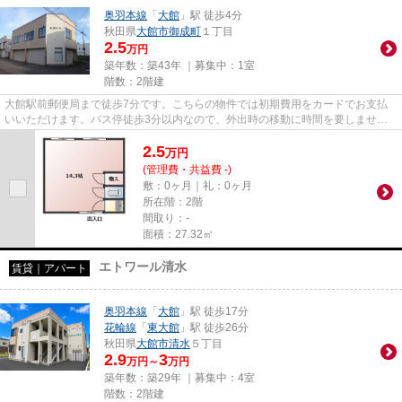
奥羽本線
「
大館
」駅 徒歩4分
秋田県
大館市
御成町
１丁目
2.5
万円
築年数：築43年 ｜募集中：
1室
階数：2階建
大館駅前郵便局まで徒歩7分です。こちらの物件では初期費用をカードでお支払
いいただけます。バス停徒歩3分以内なので、外出時の移動に時間を要しませ
ん。駅まで4分と、駅近でアクセス...
2.5
万
円
(管理費・共益費 -)
敷：0ヶ月｜礼：0ヶ月
所在階：2階
間取り：-
面積：27.32㎡
エトワール清水
賃貸｜アパート
奥羽本線
「
大館
」駅 徒歩17分
花輪線
「
東大館
」駅 徒歩26分
秋田県
大館市
清水
５丁目
2.9
3
万円～
万円
築年数：築29年 ｜募集中：
4室
階数：2階建