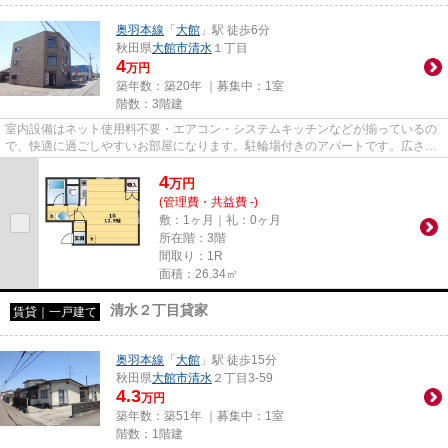
奥羽本線
「
大館
」駅 徒歩6分
秋田県
大館市
清水
１丁目
4
万円
築年数：築20年 ｜募集中：
1室
階数：3階建
室内設備はネット使用料不要・エアコン・システムキッチンなどが揃っているの
で、快適に過ごしやすいお部屋になります。駐輪場付きのアパートです。広さの
ある素敵なワンルームでの生...
4
万
円
(管理費・共益費 -)
敷：1ヶ月｜礼：0ヶ月
所在階：3階
間取り：1R
面積：26.34㎡
清水２丁目貸家
賃貸｜一戸建て
奥羽本線
「
大館
」駅 徒歩15分
秋田県
大館市
清水
２丁目3-59
4.3
万円
築年数：築51年 ｜募集中：
1室
階数：1階建