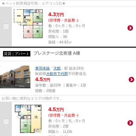
★ペット飼育相談可能・エアコン1台★
4.3
万
円
(管理費・共益費 -)
敷：0ヶ月｜礼：0ヶ月
所在階：1階
間取り：3K
面積：44.62㎡
プレステージ北有浦 A棟
賃貸｜アパート
奥羽本線
「
大館
」駅 徒歩18分
秋田県
大館市
下代野
字代野道北
4.5
万円
築年数：築33年 ｜募集中：
1室
階数：2階建
お買い物に便利なエリアの物件です。
4.5
万
円
(管理費・共益費 -)
敷：0ヶ月｜礼：0ヶ月
所在階：2階
間取り：1LDK