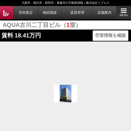
大館市・能代市・秋田市・青森市の不動産情報｜株式会社リブエス
売却査定
相続相談
賃貸管理
店舗案内
MENU
AQUA古川二丁目ビル（
1
室）
賃料
18.41万円
空室情報を確認