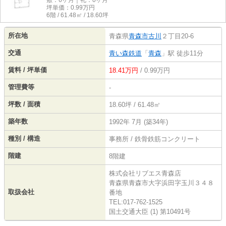
敷：6ヶ月｜礼：0ヶ月
坪単価：
0.99
万円
6階 / 61.48㎡ / 18.60坪
所在地
青森県
青森市
古川
２丁目20-6
交通
青い森鉄道
「
青森
」駅 徒歩11分
賃料 / 坪単価
18.41万円
/ 0.99万円
管理費等
-
坪数 / 面積
18.60坪 / 61.48㎡
築年数
1992年 7月 (築34年)
種別 / 構造
事務所 / 鉄骨鉄筋コンクリート
階建
8階建
株式会社リブエス青森店
青森県青森市大字浜田字玉川３４８
取扱会社
番地
TEL:017-762-1525
国土交通大臣 (1) 第10491号