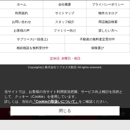
ホーム
会社概要
プライバシーポリシー
利用規約
サイトマップ
物件カタログ
お問い合わせ
スタッフ紹介
周辺施設検索
お客様の声
ファミリー向け
貸したい方へ
サブリース(一括借上)
不動産の無料査定受付中
相続相談を無料受付中
保険選び
定休日: 水曜日・祝日
Copyright(c) 株式会社リブエス大館店 All rights reserved.
当サイトでは、お客様の当サイト利用状況把握、サービス向上検討を目的と
して、クッキー（Cookie）を使用しています。
詳しくは、当社の
「Cookieの取扱いについて」
をご確認ください。
閉じる
電 話
メール
来店予約
解約受付