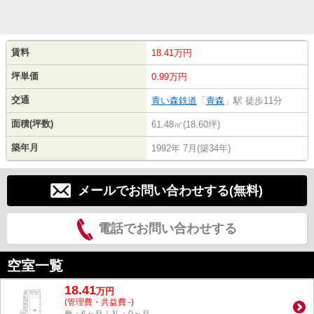
賃料
18.41万円
坪単価
0.99万円
交通
青い森鉄道
「
青森
」駅 徒歩11分
面積(坪数)
61.48㎡(18.60坪)
築年月
1992年 7月(築34年)
メールでお問い合わせする(無料)
電話でお問い合わせする
空室一覧
18.41
万
円
(管理費・共益費 -)