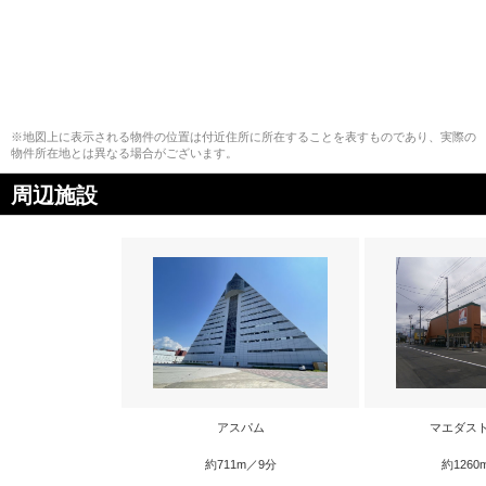
※地図上に表示される物件の位置は付近住所に所在することを表すものであり、実際の
物件所在地とは異なる場合がございます。
周辺施設
アスパム
マエダス
約711m／9分
約1260