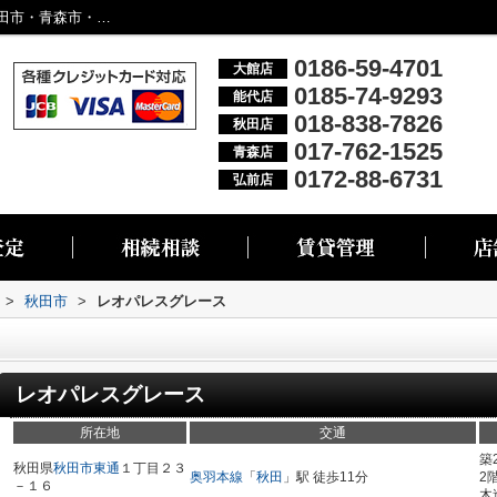
レオパレスグレース／大館市・能代市・秋田市・青森市・弘前市の不動産情報なら株式会社リブエス
0186-59-4701
大館店
0185-74-9293
能代店
018-838-7826
秋田店
017-762-1525
青森店
0172-88-6731
弘前店
>
秋田市
>
レオパレスグレース
レオパレスグレース
所在地
交通
築
秋田県
秋田市
東通
１丁目２３
奥羽本線
「
秋田
」駅 徒歩11分
2
－１６
木