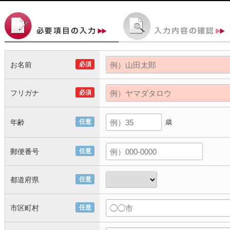
お名前
必須
フリガナ
必須
年齢
任意
歳
郵便番号
任意
都道府県
任意
市区町村
任意