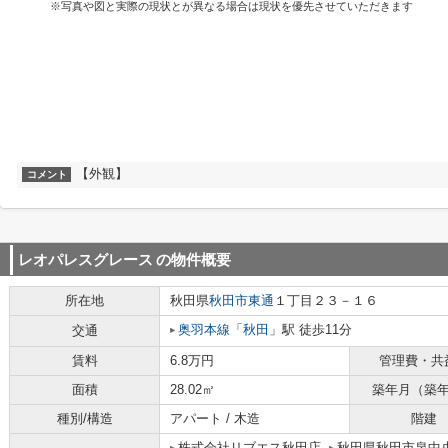
※写真や図と実際の現状とが異なる場合は現状を優先させていただきます
【外観】
コメント
レオパレスグレース
の物件概要
所在地
秋田県
秋田市
東通
１丁目２３－１６
奥羽本線
「
秋田
」駅 徒歩11分
交通
賃料
6.8万円
管理費・共
面積
28.02㎡
築年月（築
種別/構造
アパート / 木造
階建
株式会社リブエス秋田店
秋田県秋田市泉中