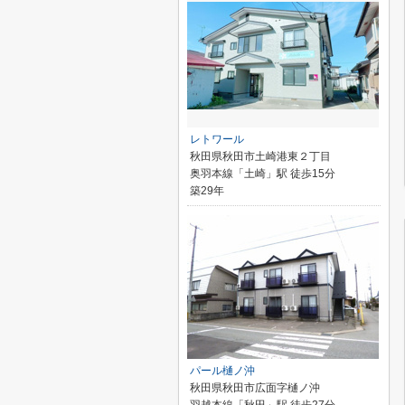
レトワール
秋田県秋田市土崎港東２丁目
奥羽本線「土崎」駅 徒歩15分
築29年
パール樋ノ沖
秋田県秋田市広面字樋ノ沖