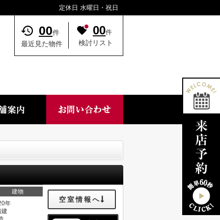
定休日 水曜日・祝日
00
00
件
件
検討リスト
最近見た物件
建物
空室情報へ
20年
階建
造