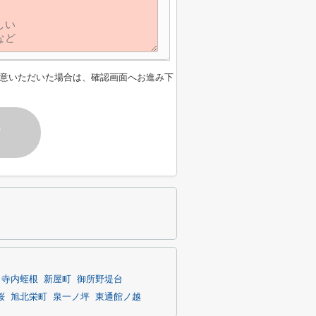
意いただいた場合は、確認画面へお進み下
す
寺内蛭根
新屋町
御所野堤台
桜
旭北栄町
泉一ノ坪
東通館ノ越