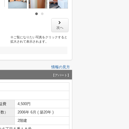
次へ
※ご覧になりたい写真をクリックすると
拡大されて表示されます。
情報の見方
【アパート】
益費
4,500円
年数）
2006年 6月 ( 築20年 )
2階建
央６丁目５番１８号