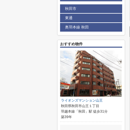
秋田市
東通
奥羽本線 秋田
おすすめ物件
ライオンズマンション山王
秋田県秋田市山王１丁目
羽越本線「秋田」駅 徒歩31分
築39年