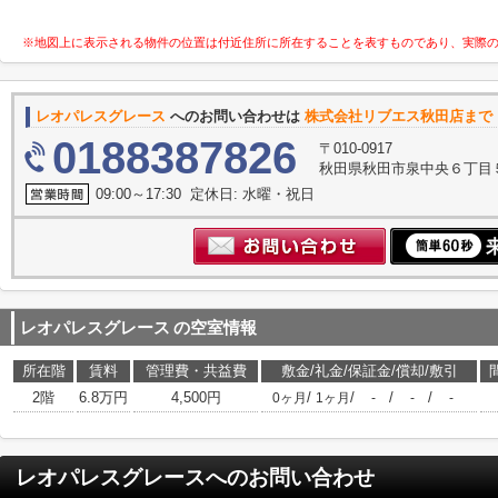
※地図上に表示される物件の位置は付近住所に所在することを表すものであり、実際
レオパレスグレース
へのお問い合わせは
株式会社リブエス秋田店まで
0188387826
〒010-0917
秋田県秋田市泉中央６丁目
09:00～17:30 定休日: 水曜・祝日
レオパレスグレース
の空室情報
所在階
賃料
管理費・共益費
敷金/礼金/保証金/償却/敷引
2階
6.8万円
4,500円
/
/
/
/
0ヶ月
1ヶ月
-
-
-
レオパレスグレース
へのお問い合わせ