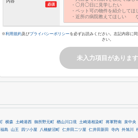
内容
必須
※
利用規約
及び
プライバシーポリシー
を必ずお読みください。左記内容に同
さい。
未入力項目がありま
町
横森
土崎港西
御所野元町
楢山川口境
土崎港相染町
将軍野南
泉中央
田福島
山王
四ツ小屋
八橋鯲沼町
仁井田二ツ屋
仁井田新田
寺内
外旭川