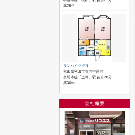
羽越本線「秋田」駅 徒歩27分
築29年
サンハイツ渋谷
秋田県秋田市寺内字通穴
奥羽本線「土崎」駅 徒歩28分
築30年