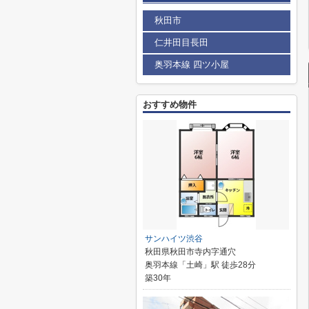
秋田市
仁井田目長田
奥羽本線 四ツ小屋
おすすめ物件
サンハイツ渋谷
秋田県秋田市寺内字通穴
奥羽本線「土崎」駅 徒歩28分
築30年