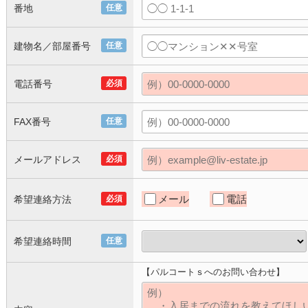
番地
任意
建物名／部屋番号
任意
電話番号
必須
FAX番号
任意
メールアドレス
必須
メール
電話
希望連絡方法
必須
希望連絡時間
任意
【パルコートｓへのお問い合わせ】