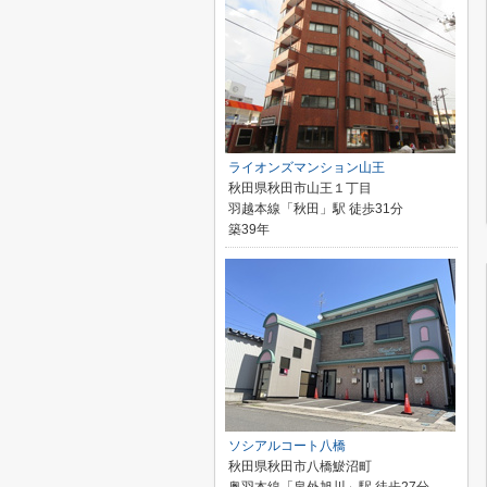
ライオンズマンション山王
秋田県秋田市山王１丁目
羽越本線「秋田」駅 徒歩31分
築39年
ソシアルコート八橋
秋田県秋田市八橋鯲沼町