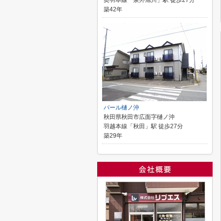
奥羽本線「泉外旭川」駅 徒歩27分
築42年
パール樋ノ沖
秋田県秋田市広面字樋ノ沖
羽越本線「秋田」駅 徒歩27分
築29年