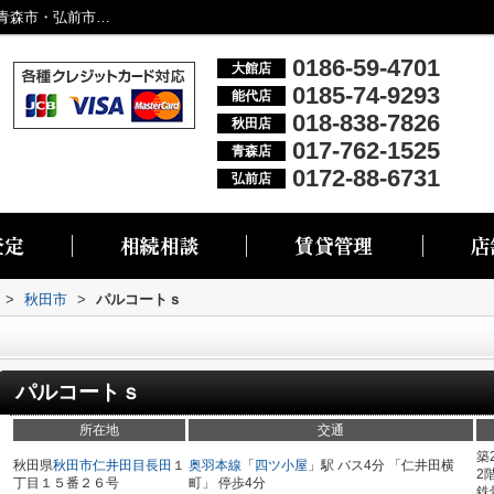
パルコートｓ／大館市・能代市・秋田市・青森市・弘前市の不動産情報なら株式会社リブエス
0186-59-4701
大館店
0185-74-9293
能代店
018-838-7826
秋田店
017-762-1525
青森店
0172-88-6731
弘前店
>
秋田市
>
パルコートｓ
パルコートｓ
所在地
交通
築
秋田県
秋田市
仁井田目長田
１
奥羽本線
「
四ツ小屋
」駅 バス4分 「仁井田横
2
丁目１５番２６号
町」 停歩4分
鉄