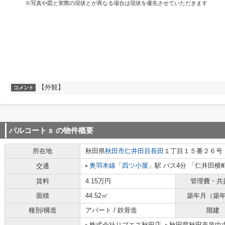
※写真や図と実際の現状とが異なる場合は現状を優先させていただきます
【外観】
コメント
パルコートｓ
の物件概要
所在地
秋田県
秋田市
仁井田目長田
１丁目１５番２６号
奥羽本線
「
四ツ小屋
」駅 バス4分 「仁井田横
交通
賃料
4.15万円
管理費・共
面積
44.52㎡
築年月（築
種別/構造
アパート / 鉄骨造
階建
株式会社リブエス秋田店
秋田県秋田市泉中