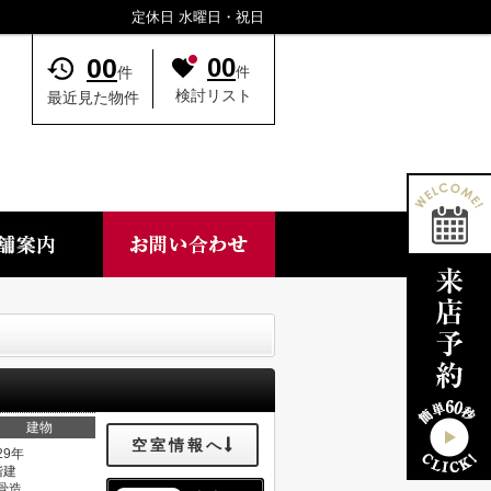
定休日 水曜日・祝日
00
00
件
件
検討リスト
最近見た物件
建物
空室情報へ
29年
階建
骨造