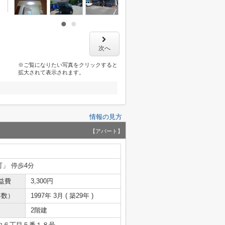
次へ
※ご覧になりたい写真をクリックすると
拡大されて表示されます。
情報の見方
【アパート】
町」 停歩4分
益費
3,300円
年数）
1997年 3月 ( 築29年 )
2階建
央６丁目５番１８号