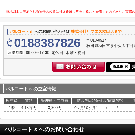
※地図上に表示される物件の位置は付近住所に所在することを表すものであり、実際
パルコートｓ
へのお問い合わせは
株式会社リブエス秋田店まで
0188387826
〒010-0917
秋田県秋田市泉中央６丁目
09:00～17:30 定休日: 水曜・祝日
パルコートｓ
の空室情報
所在階
賃料
管理費・共益費
敷金/礼金/保証金/償却/敷引
1階
4.15万円
3,300円
/
/
/
/
0ヶ月
0ヶ月
-
-
-
パルコートｓ
へのお問い合わせ