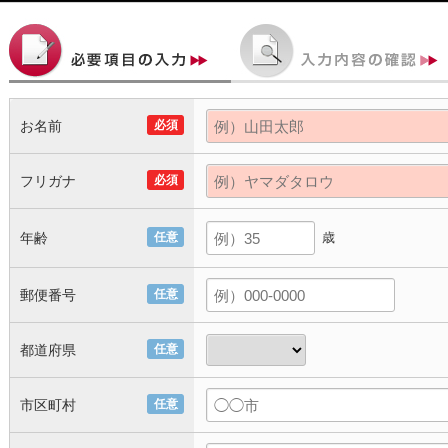
お名前
必須
フリガナ
必須
年齢
任意
歳
郵便番号
任意
都道府県
任意
市区町村
任意