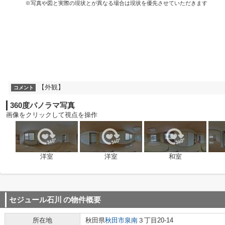
※写真や図と実際の現状とが異なる場合は現状を優先させていただきます
【外観】
コメント
360度パノラマ写真
画像をクリックして視点を操作
洋室
洋室
和室
セジュール石川
の物件概要
所在地
秋田県
秋田市
泉南
３丁目20-14