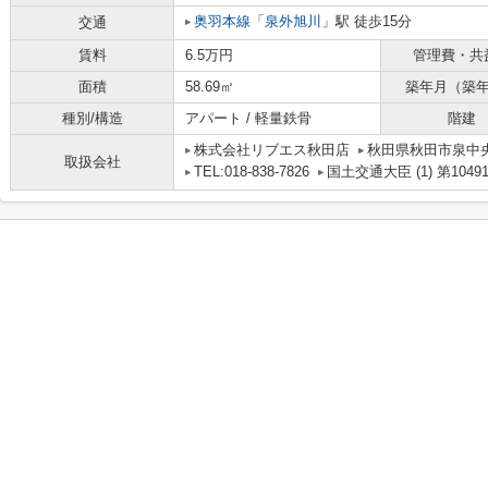
奥羽本線
「
泉外旭川
」駅 徒歩15分
交通
賃料
6.5万円
管理費・共
面積
58.69㎡
築年月（築
種別/構造
アパート / 軽量鉄骨
階建
株式会社リブエス秋田店
秋田県秋田市泉中
取扱会社
TEL:018-838-7826
国土交通大臣 (1) 第1049