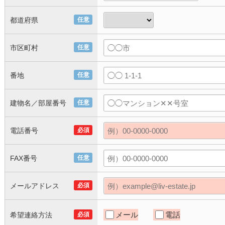
都道府県
任意
市区町村
任意
番地
任意
建物名／部屋番号
任意
電話番号
必須
FAX番号
任意
メールアドレス
必須
メール
電話
希望連絡方法
必須