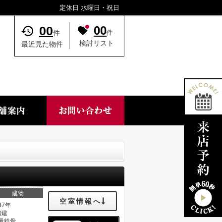
定休日 水曜日・祝日
00
00
件
件
検討リスト
最近見た物件
建物
空室情報へ
37年
階建
量鉄骨