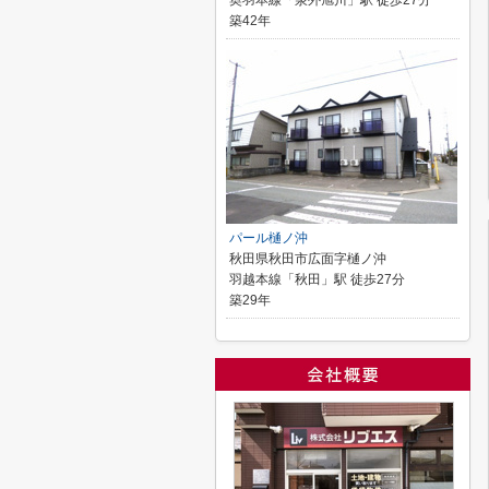
奥羽本線「泉外旭川」駅 徒歩27分
築42年
パール樋ノ沖
秋田県秋田市広面字樋ノ沖
羽越本線「秋田」駅 徒歩27分
築29年