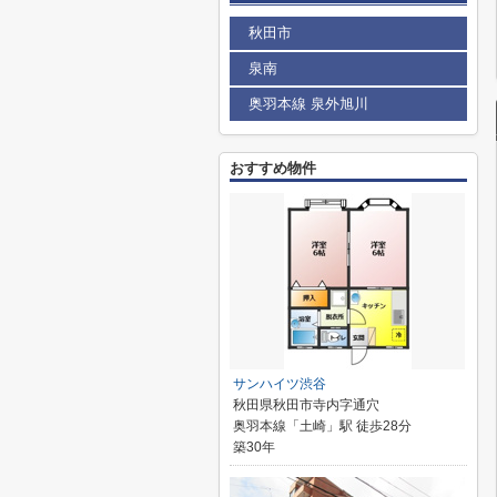
秋田市
泉南
奥羽本線 泉外旭川
おすすめ物件
サンハイツ渋谷
秋田県秋田市寺内字通穴
奥羽本線「土崎」駅 徒歩28分
築30年