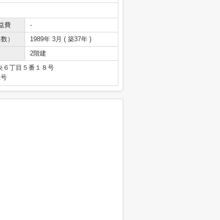
益費
-
年数）
1989年 3月 ( 築37年 )
2階建
央６丁目５番１８号
1号