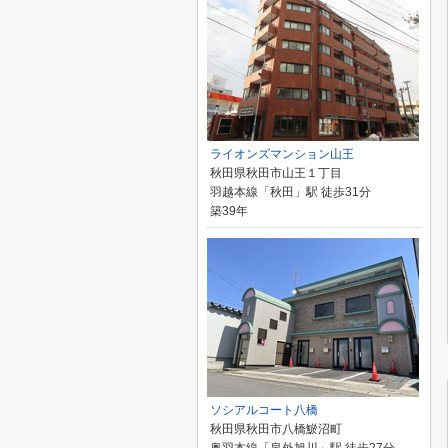
ライオンズマンション山王
秋田県秋田市山王１丁目
羽越本線「秋田」駅 徒歩31分
築39年
ソシアルコート八橋
秋田県秋田市八橋鯲沼町