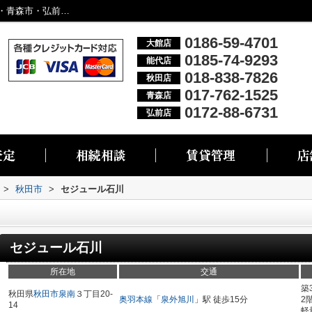
セジュール石川／大館市・能代市・秋田市・青森市・弘前市の不動産情報なら株式会社リブエス
0186-59-4701
大館店
0185-74-9293
能代店
018-838-7826
秋田店
017-762-1525
青森店
0172-88-6731
弘前店
>
秋田市
>
セジュール石川
セジュール石川
所在地
交通
築
秋田県
秋田市
泉南
３丁目20-
奥羽本線
「
泉外旭川
」駅 徒歩15分
2
14
軽