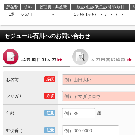
所在階
賃料
管理費・共益費
敷金/礼金/保証金/償却/敷引
1階
6.5万円
-
/
/
/
/
1ヶ月
1ヶ月
-
-
-
セジュール石川
へのお問い合わせ
お名前
必須
フリガナ
必須
年齢
任意
歳
郵便番号
任意