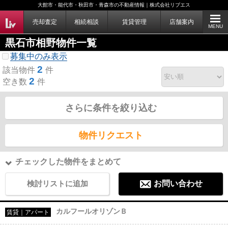
大館市・能代市・秋田市・青森市の不動産情報｜株式会社リブエス
売却査定
相続相談
賃貸管理
店舗案内
MENU
黒石市相野物件一覧
募集中のみ表示
2
該当物件
件
2
空き数
件
さらに条件を絞り込む
物件リクエスト
チェックした物件をまとめて
検討リストに追加
お問い合わせ
カルフールオリゾンＢ
賃貸｜アパート