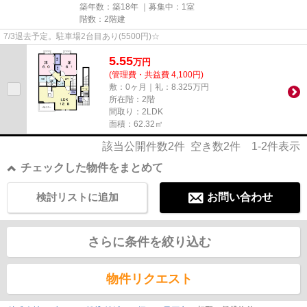
築年数：築18年 ｜募集中：
1室
階数：2階建
7/3退去予定。駐車場2台目あり(5500円)☆
5.55
万
円
(管理費・共益費 4,100円)
敷：0ヶ月｜礼：8.325万円
所在階：2階
間取り：2LDK
面積：62.32㎡
該当公開件数
2
件 空き数
2
件
1-2
件表示
チェックした物件をまとめて
検討リストに追加
お問い合わせ
さらに条件を絞り込む
物件リクエスト