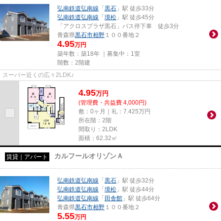
弘南鉄道弘南線
「
黒石
」駅 徒歩33分
弘南鉄道弘南線
「
境松
」駅 徒歩45分
「アクロスプラザ黒石」バス停下車 徒歩3分
青森県
黒石市
相野
１００番地２
4.95
万円
築年数：築18年 ｜募集中：
1室
階数：2階建
スーパー近くの広々2LDK♪
4.95
万
円
(管理費・共益費 4,000円)
敷：0ヶ月｜礼：7.425万円
所在階：2階
間取り：2LDK
面積：62.32㎡
カルフールオリゾンＡ
賃貸｜アパート
弘南鉄道弘南線
「
黒石
」駅 徒歩32分
弘南鉄道弘南線
「
境松
」駅 徒歩44分
弘南鉄道弘南線
「
田舎館
」駅 徒歩64分
青森県
黒石市
相野
１００番地２
5.55
万円