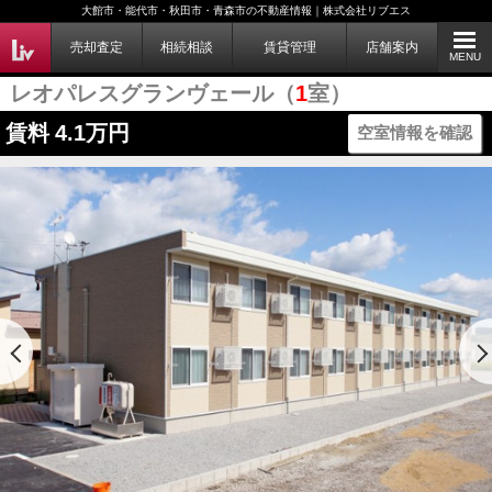
大館市・能代市・秋田市・青森市の不動産情報｜株式会社リブエス
売却査定
相続相談
賃貸管理
店舗案内
MENU
レオパレスグランヴェール（
1
室）
賃料
4.1万円
空室情報を確認