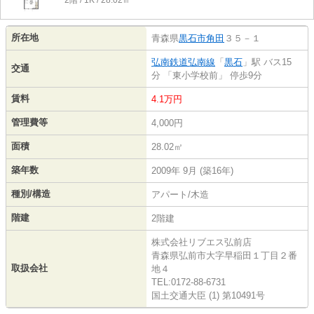
2階 / 1K / 28.02㎡
所在地
青森県
黒石市
角田
３５－１
弘南鉄道弘南線
「
黒石
」駅 バス15
交通
分 「東小学校前」 停歩9分
賃料
4.1万円
管理費等
4,000円
面積
28.02㎡
築年数
2009年 9月 (築16年)
種別/構造
アパート/木造
階建
2階建
株式会社リブエス弘前店
青森県弘前市大字早稲田１丁目２番
取扱会社
地４
TEL:0172-88-6731
国土交通大臣 (1) 第10491号