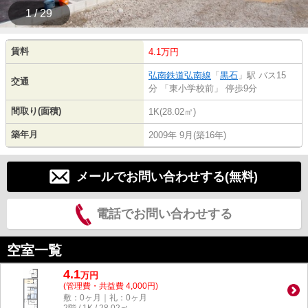
1 / 29
賃料
4.1万円
弘南鉄道弘南線
「
黒石
」駅 バス15
交通
分 「東小学校前」 停歩9分
間取り(面積)
1K(28.02㎡)
築年月
2009年 9月(築16年)
メールでお問い合わせする(無料)
電話でお問い合わせする
空室一覧
4.1
万
円
(管理費・共益費 4,000円)
敷：0ヶ月｜礼：0ヶ月