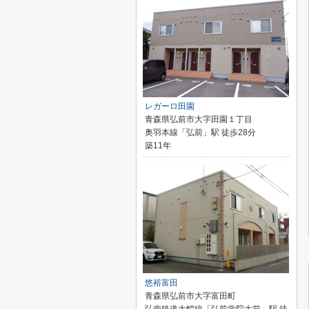
レガーロ田園
青森県弘前市大字田園１丁目
奥羽本線「弘前」駅 徒歩28分
築11年
悠裕富田
青森県弘前市大字富田町