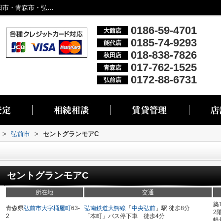
セントグランモアC／大館市・能代市・秋田市・青森市・弘前市の不動産情報なら株式会社リブエス
0186-59-4701
大館店
0185-74-9293
能代店
018-838-7826
秋田店
017-762-1525
青森店
0172-88-6731
弘前店
>
弘前市
>
セントグランモアC
セントグランモアC
所在地
交通
築
青森県
弘前市
大字桶屋町
63-
弘南鉄道大鰐線
「
中央弘前
」駅 徒歩8分
2
2
「本町」バス停下車 徒歩4分
軽