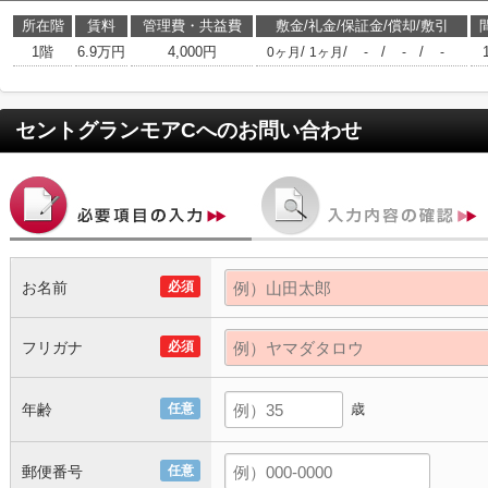
所在階
賃料
管理費・共益費
敷金/礼金/保証金/償却/敷引
1階
6.9万円
4,000円
/
/
/
/
0ヶ月
1ヶ月
-
-
-
セントグランモアC
へのお問い合わせ
お名前
必須
フリガナ
必須
年齢
任意
歳
郵便番号
任意