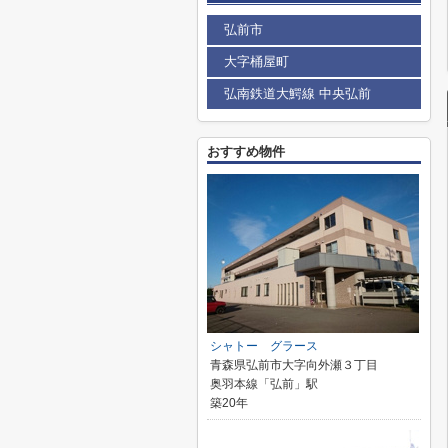
弘前市
大字桶屋町
弘南鉄道大鰐線 中央弘前
おすすめ物件
シャトー グラース
青森県弘前市大字向外瀬３丁目
奥羽本線「弘前」駅
築20年