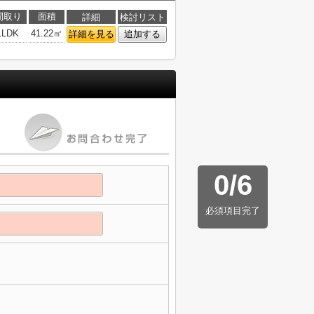
間取り
面積
詳細
検討リスト
1LDK
41.22㎡
詳細を見る
追加する
0
/
6
必須項目完了