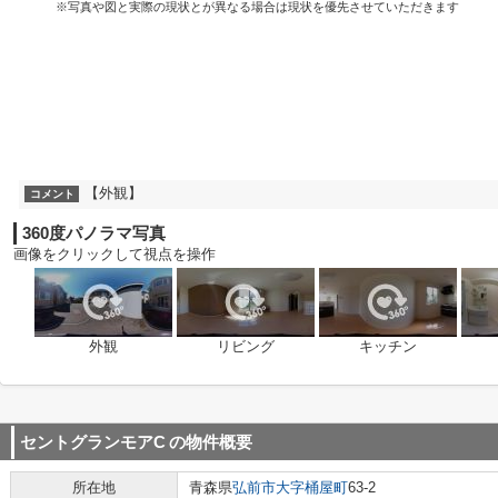
※写真や図と実際の現状とが異なる場合は現状を優先させていただきます
【外観】
コメント
360度パノラマ写真
画像をクリックして視点を操作
外観
リビング
キッチン
セントグランモアC
の物件概要
所在地
青森県
弘前市
大字桶屋町
63-2