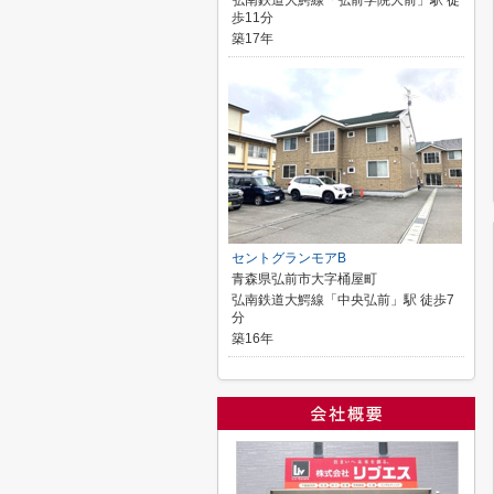
弘南鉄道大鰐線「弘前学院大前」駅 徒
歩11分
築17年
セントグランモアB
青森県弘前市大字桶屋町
弘南鉄道大鰐線「中央弘前」駅 徒歩7
分
築16年