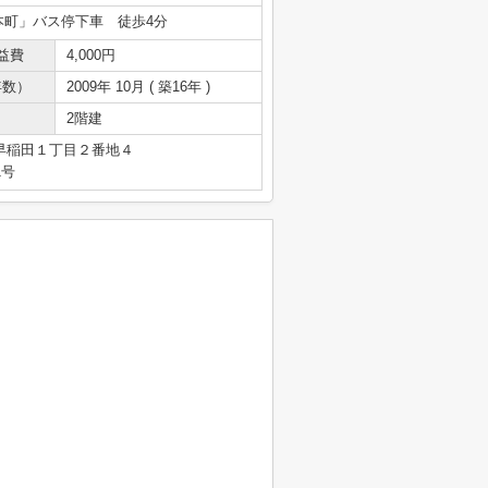
本町」バス停下車 徒歩4分
益費
4,000円
年数）
2009年 10月 ( 築16年 )
2階建
早稲田１丁目２番地４
1号