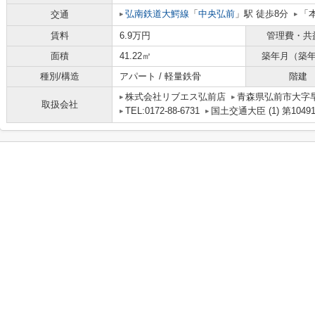
弘南鉄道大鰐線
「
中央弘前
」駅 徒歩8分
「
交通
賃料
6.9万円
管理費・共
面積
41.22㎡
築年月（築
種別/構造
アパート / 軽量鉄骨
階建
株式会社リブエス弘前店
青森県弘前市大字
取扱会社
TEL:0172-88-6731
国土交通大臣 (1) 第1049