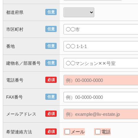
都道府県
任意
市区町村
任意
番地
任意
建物名／部屋番号
任意
電話番号
必須
FAX番号
任意
メールアドレス
必須
メール
電話
希望連絡方法
必須