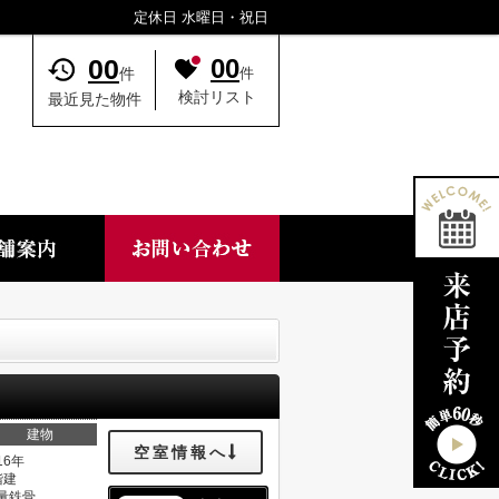
定休日 水曜日・祝日
00
00
件
件
検討リスト
最近見た物件
建物
空室情報へ
16年
階建
量鉄骨