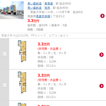
青い森鉄道
「
東青森
」駅 徒歩50分
青い森鉄道
「
筒井
」駅 徒歩40分
「青森大学前バス停」バス停下車 徒歩6分
青森県
青森市
幸畑
１丁目23-2
3.3
万円
築年数：築33年 ｜募集中：
5室
階数：2階建
青森大学そばの1LDK。FFストーブ、エアコンあり☆
3.3
万
円
(管理費・共益費 -)
敷：1ヶ月｜礼：0ヶ月
所在階：1階
間取り：1LDK
面積：33.12㎡
3.3
万
円
(管理費・共益費 -)
敷：1ヶ月｜礼：0ヶ月
所在階：1階
間取り：1LDK
面積：33.12㎡