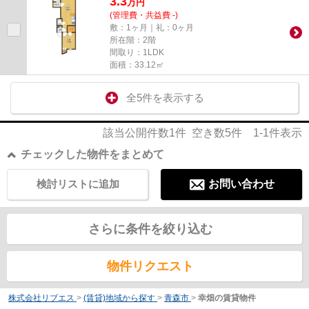
3.3
万
円
(管理費・共益費 -)
敷：1ヶ月｜礼：0ヶ月
所在階：2階
間取り：1LDK
面積：33.12㎡
全5件を表示する
該当公開件数
1
件 空き数
5
件
1-1
件表示
チェックした物件をまとめて
検討リストに追加
お問い合わせ
さらに条件を絞り込む
物件リクエスト
株式会社リブエス
>
(賃貸)地域から探す
>
青森市
>
幸畑の賃貸物件