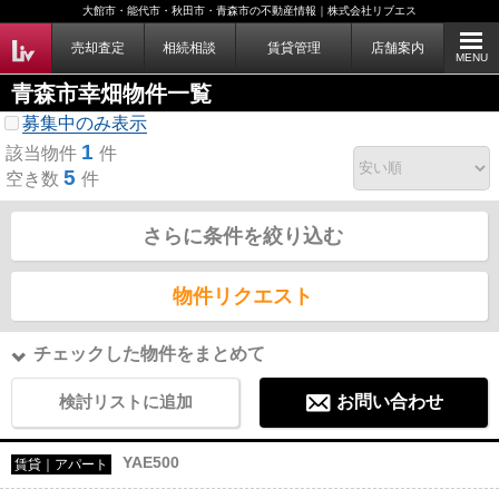
大館市・能代市・秋田市・青森市の不動産情報｜株式会社リブエス
売却査定
相続相談
賃貸管理
店舗案内
MENU
青森市幸畑物件一覧
募集中のみ表示
1
該当物件
件
5
空き数
件
さらに条件を絞り込む
物件リクエスト
チェックした物件をまとめて
検討リストに追加
お問い合わせ
YAE500
賃貸｜アパート