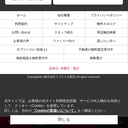
ホーム
会社概要
プライバシーポリシー
利用規約
サイトマップ
物件カタログ
お問い合わせ
スタッフ紹介
周辺施設検索
お客様の声
ファミリー向け
貸したい方へ
サブリース(一括借上)
不動産の無料査定受付中
相続相談を無料受付中
保険選び
定休日: 水曜日・祝日
Copyright(c) 株式会社リブエス大館店 All rights reserved.
当サイトでは、お客様の当サイト利用状況把握、サービス向上検討を目的と
して、クッキー（Cookie）を使用しています。
詳しくは、当社の
「Cookieの取扱いについて」
をご確認ください。
閉じる
電 話
メール
来店予約
解約受付