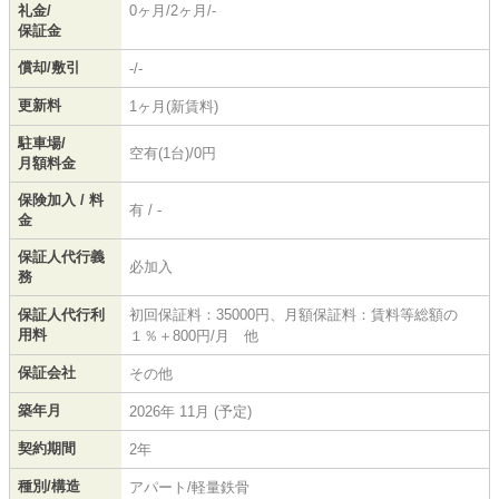
礼金/
0ヶ月/2ヶ月/-
保証金
償却/敷引
-/-
更新料
1ヶ月(新賃料)
駐車場/
空有(1台)/0円
月額料金
保険加入 / 料
有 / -
金
保証人代行義
必加入
務
保証人代行利
初回保証料：35000円、月額保証料：賃料等総額の
用料
１％＋800円/月 他
保証会社
その他
築年月
2026年 11月 (予定)
契約期間
2年
種別/構造
アパート/軽量鉄骨