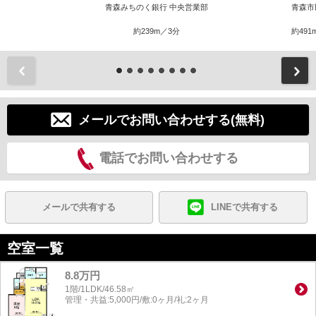
青森みちのく銀行 中央営業部
青森市
約239m／3分
約491
前
メールでお問い合わせする(無料)
電話でお問い合わせする
メールで共有する
LINEで共有する
空室一覧
8.8万円
1階/1LDK/46.58㎡
管理・共益:5,000円/敷:0ヶ月/礼:2ヶ月