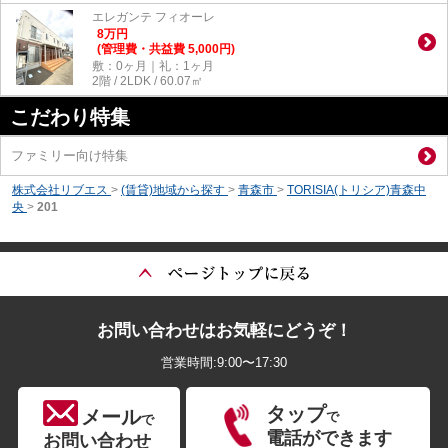
エレガンテ フィオーレ
8
万
円
(管理費・共益費 5,000円)
敷：0ヶ月｜礼：1ヶ月
2階 / 2LDK / 60.07㎡
こだわり特集
ファミリー向け特集
株式会社リブエス
>
(賃貸)地域から探す
>
青森市
>
TORISIA(トリシア)青森中
央
>
201
お問い合わせはお気軽にどうぞ！
営業時間:9:00〜17:30
タップ
メール
で
で
電話ができます
お問い合わせ