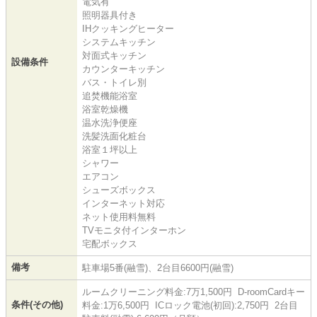
電気有
照明器具付き
IHクッキングヒーター
システムキッチン
対面式キッチン
設備条件
カウンターキッチン
バス・トイレ別
追焚機能浴室
浴室乾燥機
温水洗浄便座
洗髪洗面化粧台
浴室１坪以上
シャワー
エアコン
シューズボックス
インターネット対応
ネット使用料無料
TVモニタ付インターホン
宅配ボックス
備考
駐車場5番(融雪)、2台目6600円(融雪)
ルームクリーニング料金:7万1,500円 D-roomCardキー
条件(その他)
料金:1万6,500円 ICロック電池(初回):2,750円 2台目