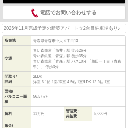
電話でお問い合わせする
2026年11月完成予定の新築アパート☆2台目駐車場あり♪
所在地
青森県
青森市
中央
４丁目13-
青い森鉄道
「
筒井
」駅 徒歩26分
青い森鉄道
「
青森
」駅 徒歩35分
交通
青い森鉄道
「
青森
」駅 バス18分 「勝田一丁目（青森
県）」 停歩3分
間取り/
2LDK
詳細
洋室 6.1帖 1室
/
洋室 4.5帖 1室
/
LDK 12.2帖 1室
面積/
バルコニー面
56.57㎡/-
積
管理費・
賃料
11万円
5,000円
共益費
敷金/