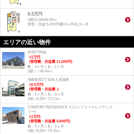
9.3万円
2階/1LDK/49.06㎡
管理・共益:5,000円/敷:0ヶ月/礼:2ヶ月
エリアの近い物件
KOKO Bldg.
11
万
円
(管理費・共益費 11,000円)
敷：3ヶ月｜礼：1ヶ月
2階 / - / 48.44㎡
浪館前田3丁目未入居貸家
10.5
万
円
(管理費・共益費 -)
敷：1ヶ月｜礼：0ヶ月
1階 / 2LDK / 72.13㎡
COMFORT RESIDENCE Ⅱ(コンフォートレジデンス
ツー)
11
万
円
(管理費・共益費 4,000円)
敷：0ヶ月｜礼：1ヶ月
1階 / 3LDK / 79.35㎡