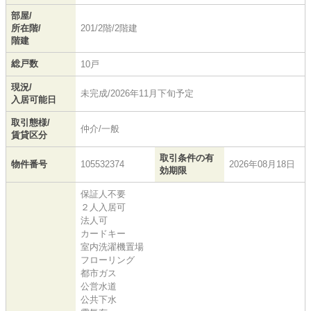
部屋/
所在階/
201/2階/2階建
階建
総戸数
10戸
現況/
未完成/2026年11月下旬予定
入居可能日
取引態様/
仲介/一般
賃貸区分
取引条件の有
物件番号
105532374
2026年08月18日
効期限
保証人不要
２人入居可
法人可
カードキー
室内洗濯機置場
フローリング
都市ガス
公営水道
公共下水