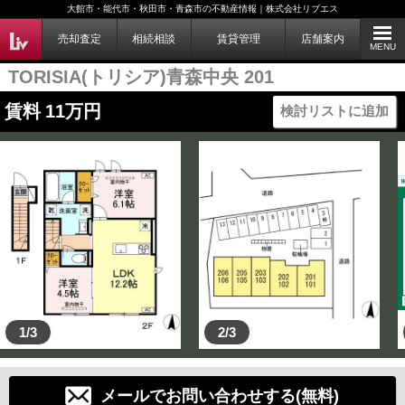
大館市・能代市・秋田市・青森市の不動産情報｜株式会社リブエス
売却査定
相続相談
賃貸管理
店舗案内
MENU
TORISIA(トリシア)青森中央 201
賃料
11
万円
検討リストに追加
1/3
2/3
メールでお問い合わせする(無料)