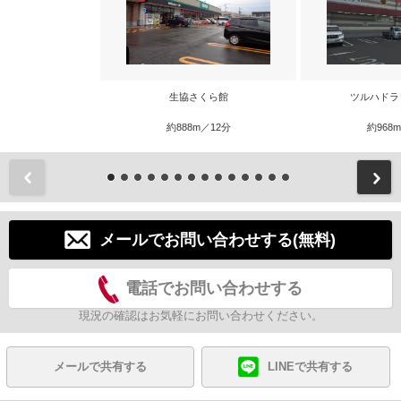
生協さくら館
ツルハドラ
約888m／12分
約968
前
メールでお問い合わせする(無料)
電話でお問い合わせする
現況の確認はお気軽にお問い合わせください。
メールで共有する
LINEで共有する