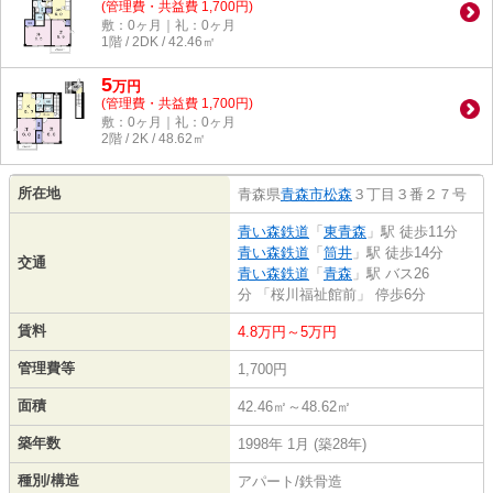
(管理費・共益費 1,700円)
敷：0ヶ月｜礼：0ヶ月
1階 / 2DK / 42.46㎡
5
万
円
(管理費・共益費 1,700円)
敷：0ヶ月｜礼：0ヶ月
2階 / 2K / 48.62㎡
所在地
青森県
青森市
松森
３丁目３番２７号
青い森鉄道
「
東青森
」駅 徒歩11分
青い森鉄道
「
筒井
」駅 徒歩14分
交通
青い森鉄道
「
青森
」駅 バス26
分 「桜川福祉館前」 停歩6分
賃料
4.8万円～5万円
管理費等
1,700円
面積
42.46㎡～48.62㎡
築年数
1998年 1月 (築28年)
種別/構造
アパート/鉄骨造