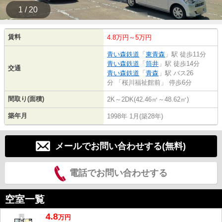
1 / 20
賃料
4.8万円～5万円
青い森鉄道
「
東青森
」駅 徒歩11分
青い森鉄道
「
筒井
」駅 徒歩14分
交通
青い森鉄道
「
青森
」駅 バス26
分 「桜川福祉館前」 停歩6分
間取り(面積)
2K～2DK(42.46㎡～48.62㎡)
築年月
1998年 1月(築28年)
メールでお問い合わせする(無料)
電話でお問い合わせする
空室一覧
4.8
万
円