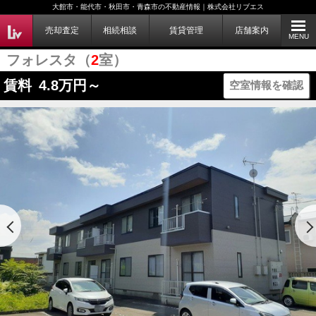
大館市・能代市・秋田市・青森市の不動産情報｜株式会社リブエス
売却査定
相続相談
賃貸管理
店舗案内
MENU
フォレスタ（
2
室）
賃料
4.8
万円～
空室情報を確認