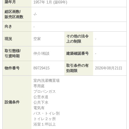
築年月
1957年 1月 (築69年)
総区画数/
-/-
販売区画数
向き
-
その他の法令
現況
空家
-
上の制限
取引態様/
仲介/相談
建築確認番号
-
引渡時期
取引条件の有
物件番号
89729415
2026年08月21日
効期限
室内洗濯機置場
専用庭
プロパンガス
公営水道
設備条件
公共下水
電気有
バス・トイレ別
トイレ２ヶ所
浴室１坪以上