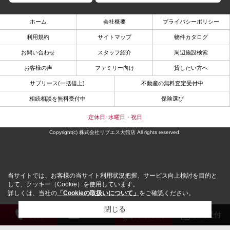
ホーム
会社概要
プライバシーポリシー
利用規約
サイトマップ
物件カタログ
お問い合わせ
スタッフ紹介
周辺施設検索
お客様の声
ファミリー向け
貸したい方へ
サブリース(一括借上)
不動産の無料査定受付中
相続相談を無料受付中
保険選び
定休日: 水曜日・祝日
Copyright(c) 株式会社リブエス大館店 All rights reserved.
当サイトでは、お客様の当サイト利用状況把握、サービス向上検討を目的と
して、クッキー（Cookie）を使用しています。
詳しくは、当社の
「Cookieの取扱いについて」
をご確認ください。
閉じる
電 話
メール
来店予約
解約受付