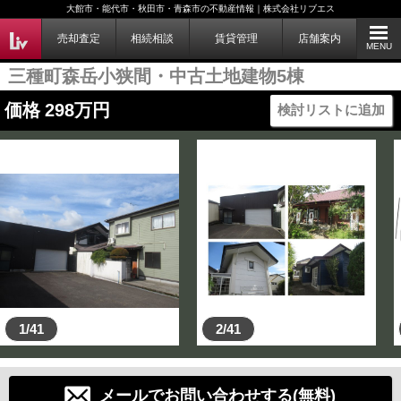
大館市・能代市・秋田市・青森市の不動産情報｜株式会社リブエス
売却査定
相続相談
賃貸管理
店舗案内
MENU
三種町森岳小狭間・中古土地建物5棟
価格
298
万円
検討リストに追加
1/41
2/41
メールでお問い合わせする(無料)