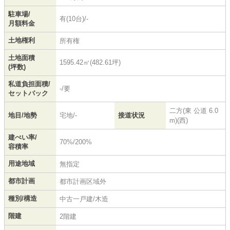
駐車場/
有(10台)/-
月額料金
土地権利
所有権
土地面積
1595.42㎡(482.61坪)
(坪数)
私道負担面積/
-/要
セットバック
二方(東 公道 6.0
地目/地勢
宅地/-
接道状況
m)(西)
建ぺい率/
70%/200%
容積率
用途地域
無指定
都市計画
都市計画区域外
種別/構造
中古一戸建/木造
階建
2階建