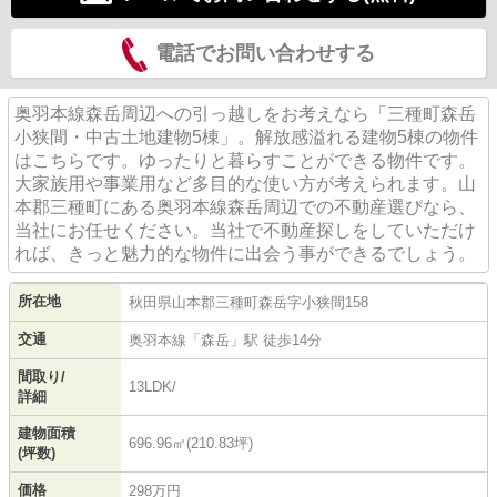
電話でお問い合わせする
奥羽本線森岳周辺への引っ越しをお考えなら「三種町森岳
小狭間・中古土地建物5棟」。解放感溢れる建物5棟の物件
はこちらです。ゆったりと暮らすことができる物件です。
大家族用や事業用など多目的な使い方が考えられます。山
本郡三種町にある奥羽本線森岳周辺での不動産選びなら、
当社にお任せください。当社で不動産探しをしていただけ
れば、きっと魅力的な物件に出会う事ができるでしょう。
所在地
秋田県
山本郡三種町
森岳
字小狭間158
交通
奥羽本線
「
森岳
」駅 徒歩14分
間取り/
13LDK/
詳細
建物面積
696.96㎡(210.83坪)
(坪数)
価格
298万円