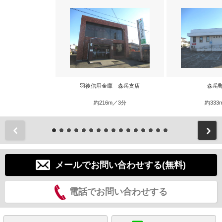
羽後信用金庫 森岳支店
森岳
約216m／3分
約333
前
メールでお問い合わせする(無料)
電話でお問い合わせする