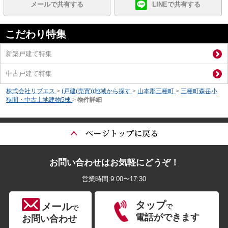
メールで共有する
LINEで共有する
こだわり特集
新築戸建て特集
中古戸建て特集
株式会社リブエス
>
(戸建(売買))地域から探す
>
山本郡三種町
>
三種町森岳小
狭間・中古土地建物5棟
>
物件詳細
お問い合わせはお気軽にどうぞ！
営業時間:9:00〜17:30
タップ
メール
で
で
電話ができます
お問い合わせ