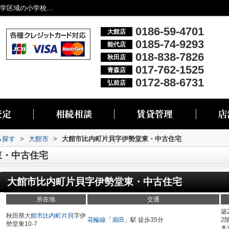
大館市比内町片貝字伊勢堂東・中古住宅 通学区域の小学校は大館市立西館...／大館市・能代市・秋田市・青森市・弘前市の不動産情報なら株式会社リブエス
0186-59-4701
大館店
0185-74-9293
能代店
018-838-7826
秋田店
017-762-1525
青森店
0172-88-6731
弘前店
ら探す
>
大館市
>
大館市比内町片貝字伊勢堂東・中古住宅
東・中古住宅
大館市比内町片貝字伊勢堂東・中古住宅
所在地
交通
築
秋田県
大館市
比内町片貝
字伊
花輪線
「
扇田
」駅 徒歩35分
2
勢堂東10-7
木