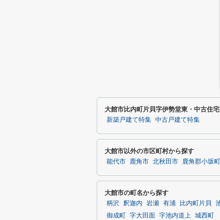
大館市比内町片貝字伊勢堂東・中古住宅
新築戸建て特集
中古戸建て特集
大館市以外の市区町村から探す
能代市
鹿角市
北秋田市
鹿角郡小坂
大館市の町名から探す
柄沢
釈迦内
岩瀬
有浦
比内町片貝
御成町
字大田面
字池内道上
城西町