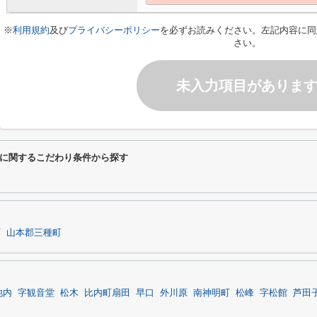
※
利用規約
及び
プライバシーポリシー
を必ずお読みください。左記内容に同
さい。
未入力項目がありま
に関するこだわり条件から探す
町
山本郡三種町
池内
字観音堂
松木
比内町扇田
早口
外川原
南神明町
松峰
字松館
芦田