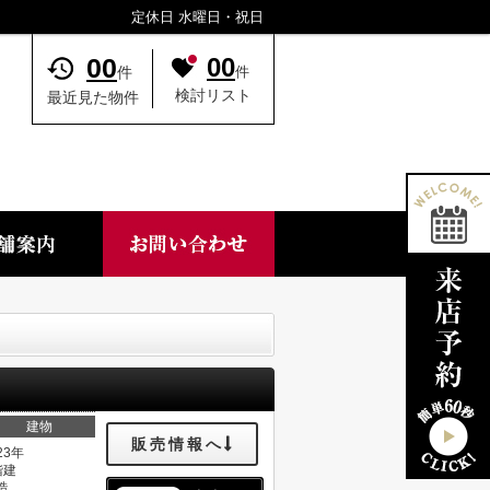
定休日 水曜日・祝日
00
00
件
件
検討リスト
最近見た物件
建物
販売情報へ
23年
階建
造