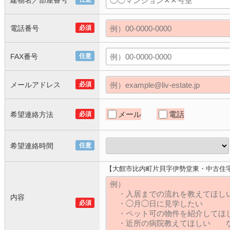
建物名／部屋番号
電話番号
必須
FAX番号
任意
メールアドレス
必須
メール
電話
希望連絡方法
必須
希望連絡時間
任意
【大館市比内町片貝字伊勢堂東・中古住
内容
必須