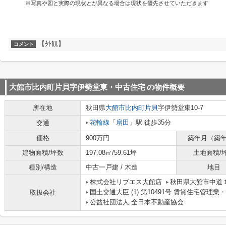
※写真や図と実際の現状とが異なる場合は現状を優先させていただきます
【外観】
コメント
大館市比内町片貝字伊勢堂東・中古住宅
の物件概要
所在地
秋田県
大館市
比内町片貝
字伊勢堂東10-7
花輪線
「
扇田
」駅 徒歩35分
交通
価格
900万円
築年月（築
建物面積/坪数
197.08㎡/59.61坪
土地面積/
種別/構造
中古一戸建 / 木造
地目
株式会社リブエス大館店
秋田県大館市中道
国土交通大臣 (1) 第10491号 賃貸住宅管理
取扱会社
公益社団法人 全日本不動産協会