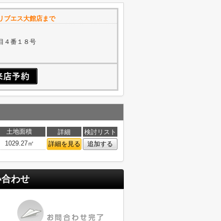
リブエス大館店まで
目４番１８号
土地面積
詳細
検討リスト
1029.27㎡
詳細を見る
追加する
い合わせ