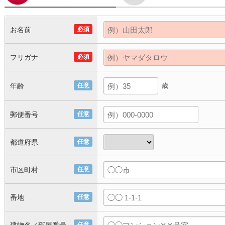
お名前
必須
フリガナ
必須
年齢
任意
歳
郵便番号
任意
都道府県
任意
市区町村
任意
番地
任意
任意