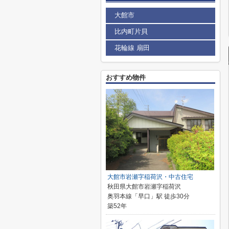
大館市
比内町片貝
花輪線 扇田
おすすめ物件
大館市岩瀬字稲荷沢・中古住宅
秋田県大館市岩瀬字稲荷沢
奥羽本線「早口」駅 徒歩30分
築52年