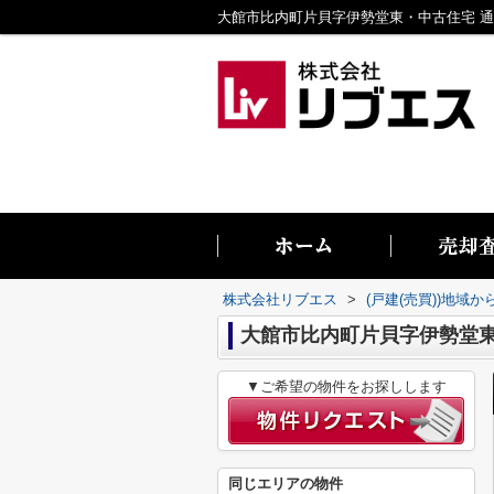
株式会社リブエス
>
(戸建(売買))地域か
大館市比内町片貝字伊勢堂
▼ご希望の物件をお探しします
同じエリアの物件