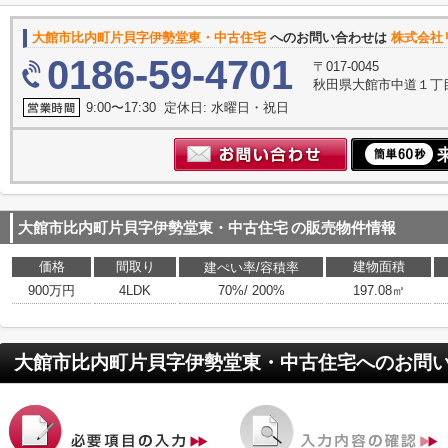
大館市比内町片貝字伊勢堂東・中古住宅
へのお問い合わせは
株式会社
0186-59-4701
〒017-0045
秋田県大館市中道１丁
9:00〜17:30 定休日: 水曜日・祝日
大館市比内町片貝字伊勢堂東・中古住宅
の販売物件情報
価格
間取り
建物面積
建ぺい率/容積率
900万円
4LDK
70%/ 200%
197.08㎡
大館市比内町片貝字伊勢堂東・中古住宅
へのお問